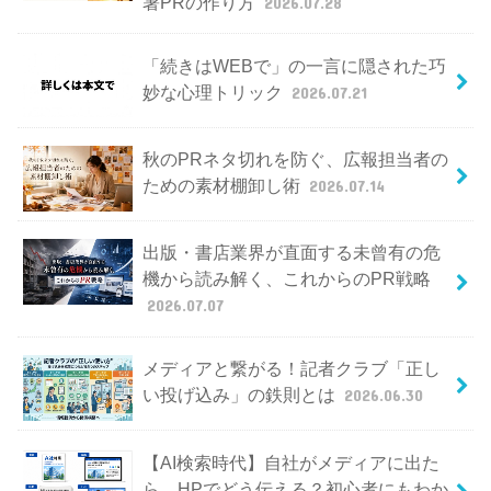
暑PRの作り方
2026.07.28
「続きはWEBで」の一言に隠された巧
妙な心理トリック
2026.07.21
秋のPRネタ切れを防ぐ、広報担当者の
ための素材棚卸し術
2026.07.14
出版・書店業界が直面する未曾有の危
機から読み解く、これからのPR戦略
2026.07.07
メディアと繋がる！記者クラブ「正し
い投げ込み」の鉄則とは
2026.06.30
【AI検索時代】自社がメディアに出た
ら、HPでどう伝える？初心者にもわか