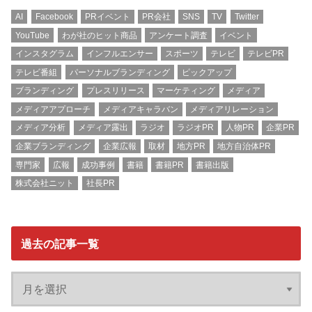
AI
Facebook
PRイベント
PR会社
SNS
TV
Twitter
YouTube
わが社のヒット商品
アンケート調査
イベント
インスタグラム
インフルエンサー
スポーツ
テレビ
テレビPR
テレビ番組
パーソナルブランディング
ピックアップ
ブランディング
プレスリリース
マーケティング
メディア
メディアアプローチ
メディアキャラバン
メディアリレーション
メディア分析
メディア露出
ラジオ
ラジオPR
人物PR
企業PR
企業ブランディング
企業広報
取材
地方PR
地方自治体PR
専門家
広報
成功事例
書籍
書籍PR
書籍出版
株式会社ニット
社長PR
過去の記事一覧