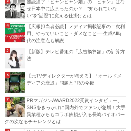
難読漢字「ビャンビャン麺」の「ビャン」はな
ぜ日本中に広まったのか？―“知られていな
い”を“話題”に変える仕掛けとは
【広報担当者必読】メディア掲載記事の二次利
用、やっていいこと・ダメなこと──生成AI時
代の注意点も解説
【新版】テレビ番組の「広告換算額」の計算方
法
【元TVディレクターが考える】「オールドメ
ディアの衰退」問題とPRの今後
PRマガジンAWARD2022受賞インタビュー、
SNSをきっかけに国内外でファンが急増！大手
異業種からもコラボ依頼が入る長崎バイオパー
クの次なるチャレンジとは