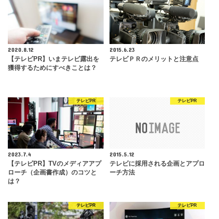
2020.8.12
2015.6.23
【テレビPR】いまテレビ露出を
テレビＰＲのメリットと注意点
獲得するためにすべきことは？
テレビPR
テレビPR
2023.7.4
2015.5.12
【テレビPR】TVのメディアアプ
テレビに採用される企画とアプロ
ローチ（企画書作成）のコツと
ーチ方法
は？
テレビPR
テレビPR