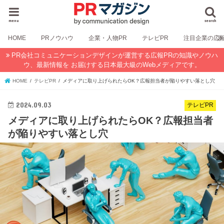
menu
search
HOME
PRノウハウ
企業・人物PR
テレビPR
注目企業の広
PR会社コミュニケーションデザインが運営する広報PRの知識やノウハ
ウ、最新情報を お届けする日本最大級のWebメディアです。
HOME
テレビPR
メディアに取り上げられたらOK？広報担当者が陥りやすい落とし穴
2024.09.03
テレビPR
メディアに取り上げられたらOK？広報担当者
が陥りやすい落とし穴