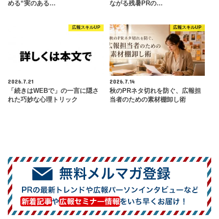
める“実のある…
ながる残暑PRの…
広報スキルUP
広報スキルUP
2026.7.21
2026.7.14
「続きはWEBで」の一言に隠さ
秋のPRネタ切れを防ぐ、広報担
れた巧妙な心理トリック
当者のための素材棚卸し術