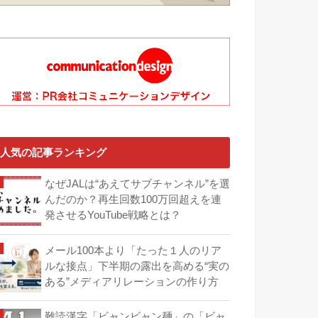
人気の記事ランキング
なぜJALは“あえてサブチャンネル”を選
んだのか？再生回数100万回超えを連
発させるYouTube戦略とは？
メール100本より「たった１人のリア
ルな接点」下半期の露出を高める“実の
ある”メディアリレーションの作り方
難読漢字「ビャンビャン麺」の「ビャ