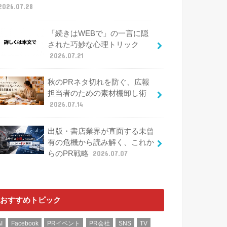
2026.07.28
「続きはWEBで」の一言に隠
された巧妙な心理トリック
2026.07.21
秋のPRネタ切れを防ぐ、広報
担当者のための素材棚卸し術
2026.07.14
出版・書店業界が直面する未曾
有の危機から読み解く、これか
らのPR戦略
2026.07.07
おすすめトピック
I
Facebook
PRイベント
PR会社
SNS
TV