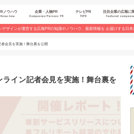
PRノウハウ
企業・人物PR
テレビPR
注目企業の広報に
Know‐how
Companies/Persons PR
TVPR
Featured compani
報スキルUP
品・サービスPR
ジタルPR
Rトレンド
ベントPR
界コラム
ンラインセミナーレポート
ンデザインが運営する広報PRの知識やノウハウ、最新情報を お届けする日本
記者会見を実施！舞台裏を公開
ンライン記者会見を実施！舞台裏を