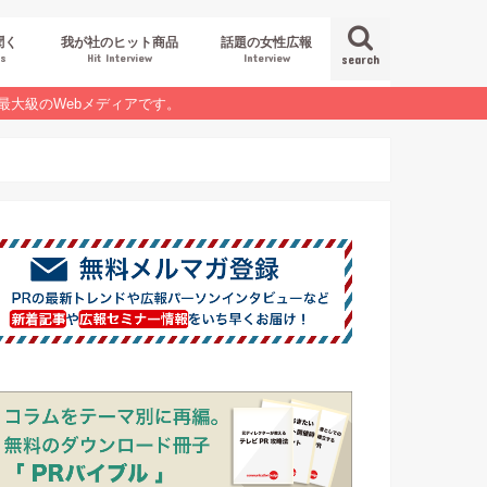
聞く
我が社のヒット商品
話題の女性広報
es
Hit Interview
Interview
search
最大級のWebメディアです。