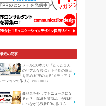
最近の記事
メール100本より「たった１人
のリアルな接点」下半期の露出
を高める“実のある”メディアリ
レーションの作り方
2026.08.04
商品名を外してもニュースにな
るか？「猛暑対策商品」が取材
につながる残暑PRの作り方