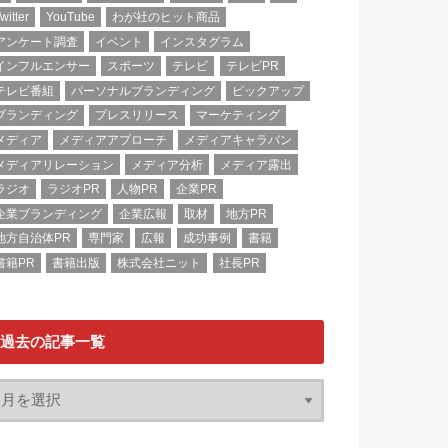
witter
YouTube
わが社のヒット商品
アンケート調査
イベント
インスタグラム
インフルエンサー
スポーツ
テレビ
テレビPR
テレビ番組
パーソナルブランディング
ピックアップ
ブランディング
プレスリリース
マーケティング
メディア
メディアアプローチ
メディアキャラバン
メディアリレーション
メディア分析
メディア露出
ラジオ
ラジオPR
人物PR
企業PR
企業ブランディング
企業広報
取材
地方PR
地方自治体PR
専門家
広報
成功事例
書籍
書籍PR
書籍出版
株式会社ニット
社長PR
過去の記事一覧