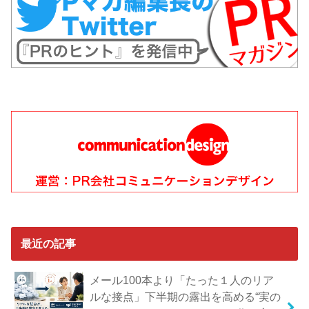
最近の記事
メール100本より「たった１人のリア
ルな接点」下半期の露出を高める“実の