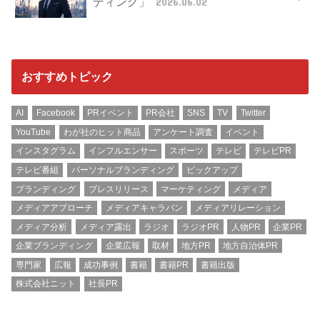
ディング」
2026.06.02
おすすめトピック
AI
Facebook
PRイベント
PR会社
SNS
TV
Twitter
YouTube
わが社のヒット商品
アンケート調査
イベント
インスタグラム
インフルエンサー
スポーツ
テレビ
テレビPR
テレビ番組
パーソナルブランディング
ピックアップ
ブランディング
プレスリリース
マーケティング
メディア
メディアアプローチ
メディアキャラバン
メディアリレーション
メディア分析
メディア露出
ラジオ
ラジオPR
人物PR
企業PR
企業ブランディング
企業広報
取材
地方PR
地方自治体PR
専門家
広報
成功事例
書籍
書籍PR
書籍出版
株式会社ニット
社長PR