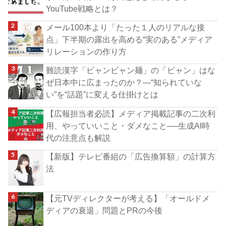
YouTube戦略とは？
メール100本より「たった１人のリアルな接
点」下半期の露出を高める“実のある”メディア
リレーションの作り方
難読漢字「ビャンビャン麺」の「ビャン」はな
ぜ日本中に広まったのか？―“知られていな
い”を“話題”に変える仕掛けとは
【広報担当者必読】メディア掲載記事の二次利
用、やっていいこと・ダメなこと──生成AI時
代の注意点も解説
【新版】テレビ番組の「広告換算額」の計算方
法
【元TVディレクターが考える】「オールドメ
ディアの衰退」問題とPRの今後