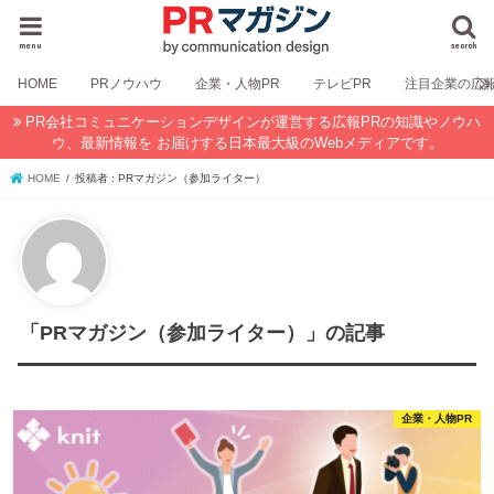
menu
search
HOME
PRノウハウ
企業・人物PR
テレビPR
注目企業の広
PR会社コミュニケーションデザインが運営する広報PRの知識やノウハ
ウ、最新情報を お届けする日本最大級のWebメディアです。
HOME
投稿者 : PRマガジン（参加ライター）
「PRマガジン（参加ライター）」の記事
企業・人物PR