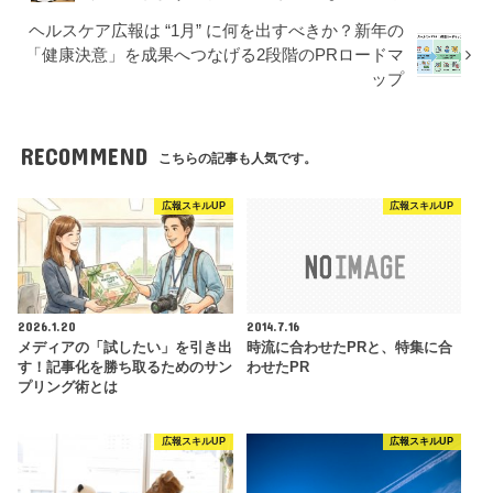
ヘルスケア広報は “1月” に何を出すべきか？新年の
「健康決意」を成果へつなげる2段階のPRロードマ
ップ
RECOMMEND
こちらの記事も人気です。
広報スキルUP
広報スキルUP
2026.1.20
2014.7.16
メディアの「試したい」を引き出
時流に合わせたPRと、特集に合
す！記事化を勝ち取るためのサン
わせたPR
プリング術とは
広報スキルUP
広報スキルUP