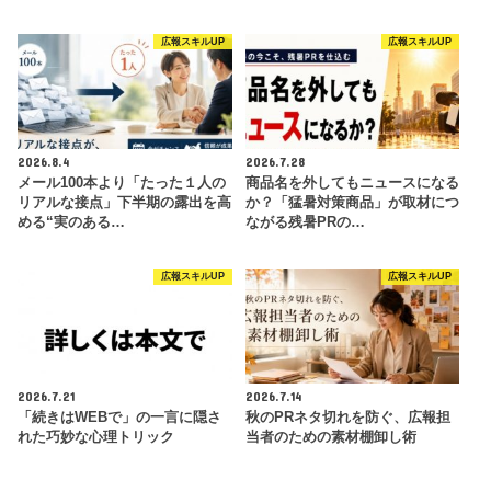
広報スキルUP
広報スキルUP
2026.8.4
2026.7.28
メール100本より「たった１人の
商品名を外してもニュースになる
リアルな接点」下半期の露出を高
か？「猛暑対策商品」が取材につ
める“実のある…
ながる残暑PRの…
広報スキルUP
広報スキルUP
2026.7.21
2026.7.14
「続きはWEBで」の一言に隠さ
秋のPRネタ切れを防ぐ、広報担
れた巧妙な心理トリック
当者のための素材棚卸し術