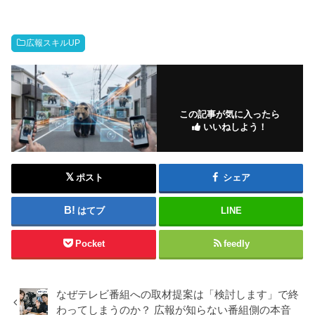
広報スキルUP
この記事が気に入ったら
いいねしよう！
ポスト
シェア
はてブ
LINE
Pocket
feedly
なぜテレビ番組への取材提案は「検討します」で終
わってしまうのか？ 広報が知らない番組側の本音