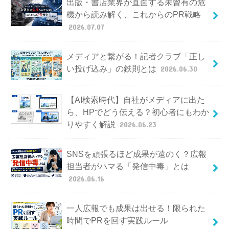
出版・書店業界が直面する未曾有の危
機から読み解く、これからのPR戦略
2026.07.07
メディアと繋がる！記者クラブ「正し
い投げ込み」の鉄則とは
2026.06.30
【AI検索時代】自社がメディアに出た
ら、HPでどう伝える？初心者にもわか
りやすく解説
2026.06.23
SNSを頑張るほど成果が遠のく？広報
担当者がハマる「発信中毒」とは
2026.06.16
一人広報でも成果は出せる！限られた
時間でPRを回す実践ルール