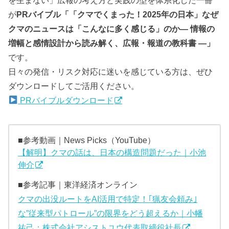
を生まない」広報の考え方と実践の型を体系化した一冊
が
PRバイブル「「クマでくまった！2025年の日本」なぜ
クマのニュースは「こんなに多く感じる」のか— 情報の
増幅と感情設計から読み解く、広報・報道の教科書 —」
です。
日々の発信・リスク対応に迷いを感じている方は、ぜひ
ダウンロードしてご活用ください。
PRバイブルダウンロード
■参考動画｜News Picks（YouTube）
【解明】クマの話は、日本の構造問題だった｜小池
伸介
■参考記事｜東洋経済オンライン
クマの出没ルートをAI活用で特定！｢猟友会頼み｣
な”従来型パトロール”の限界をどう超えるか｜小幡
祐己：株式会社アシストユウ代表取締役社長