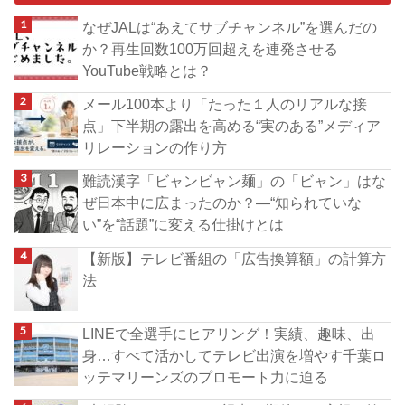
なぜJALは“あえてサブチャンネル”を選んだの
か？再生回数100万回超えを連発させる
YouTube戦略とは？
メール100本より「たった１人のリアルな接
点」下半期の露出を高める“実のある”メディア
リレーションの作り方
難読漢字「ビャンビャン麺」の「ビャン」はな
ぜ日本中に広まったのか？―“知られていな
い”を“話題”に変える仕掛けとは
【新版】テレビ番組の「広告換算額」の計算方
法
LINEで全選手にヒアリング！実績、趣味、出
身…すべて活かしてテレビ出演を増やす千葉ロ
ッテマリーンズのプロモート力に迫る