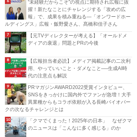
“未経験だからこそ”の視点に期待され広報に抜
擢！新たなことにチャレンジする「攻めの広
報」で、成果を積み重ねる―「オンワードホー
ルディングス」広報・飯野愛さん、髙橋和佳子さん
【元TVディレクターが考える】「オールドメ
ディアの衰退」問題とPRの今後
【広報担当者必読】メディア掲載記事の二次利
用、やっていいこと・ダメなこと──生成AI時
代の注意点も解説
PRマガジンAWARD2022受賞インタビュー、
SNSをきっかけに国内外でファンが急増！大手
異業種からもコラボ依頼が入る長崎バイオパー
クの次なるチャレンジとは
「クマでくまった！2025年の日本」 なぜクマ
のニュースは「こんなに多く感じる」のか