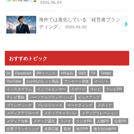
2026.06.09
海外では進化している「経営者ブラン
ディング」
2026.06.02
おすすめトピック
AI
Facebook
PRイベント
PR会社
SNS
TV
Twitter
YouTube
わが社のヒット商品
アンケート調査
イベント
インスタグラム
インフルエンサー
スポーツ
テレビ
テレビPR
テレビ番組
パーソナルブランディング
ピックアップ
ブランディング
プレスリリース
マーケティング
メディア
メディアアプローチ
メディアキャラバン
メディアリレーション
メディア分析
メディア露出
ラジオ
ラジオPR
人物PR
企業PR
企業ブランディング
企業広報
取材
地方PR
地方自治体PR