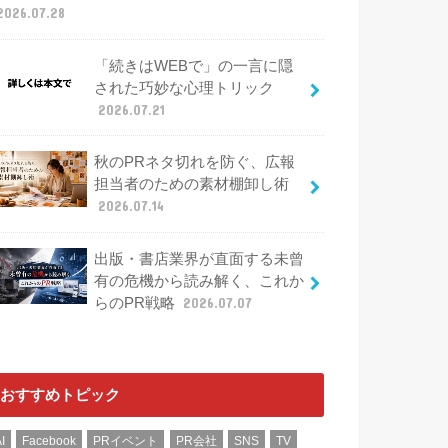
2026.07.28
「続きはWEBで」の一言に隠
された巧妙な心理トリック
2026.07.21
秋のPRネタ切れを防ぐ、広報
担当者のための素材棚卸し術
2026.07.14
出版・書店業界が直面する未曾
有の危機から読み解く、これか
らのPR戦略
2026.07.07
おすすめトピック
I
Facebook
PRイベント
PR会社
SNS
TV