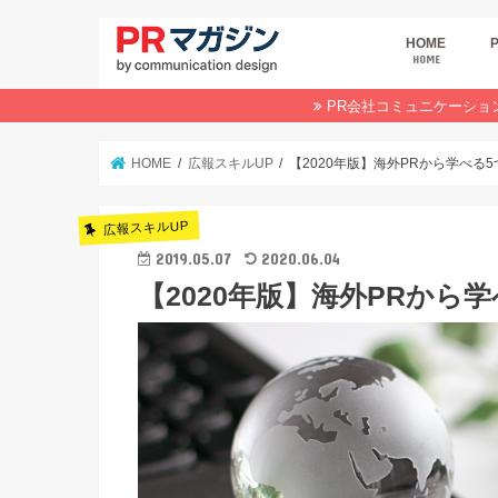
HOME
HOME
広
商
デ
P
イ
業
オ
PR会社コミュニケーショ
HOME
広報スキルUP
【2020年版】海外PRから学べる5
広報スキルUP
2019.05.07
2020.06.04
【2020年版】海外PRから