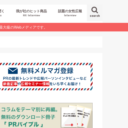
聞く
我が社のヒット商品
話題の女性広報
es
Hit Interview
Interview
search
最大級のWebメディアです。