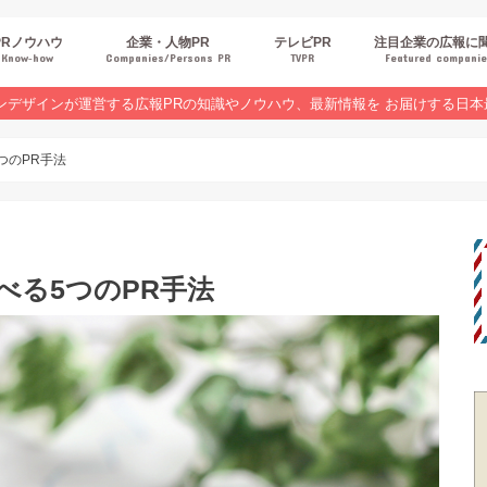
PRノウハウ
企業・人物PR
テレビPR
注目企業の広報に
Know‐how
Companies/Persons PR
TVPR
Featured compani
報スキルUP
品・サービスPR
ジタルPR
Rトレンド
ベントPR
界コラム
ンラインセミナーレポート
ンデザインが運営する広報PRの知識やノウハウ、最新情報を お届けする日本
つのPR手法
学べる5つのPR手法