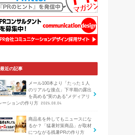
最近の記事
メール100本より「たった１人
のリアルな接点」下半期の露出
を高める“実のある”メディアリ
レーションの作り方
2026.08.04
商品名を外してもニュースにな
るか？「猛暑対策商品」が取材
につながる残暑PRの作り方