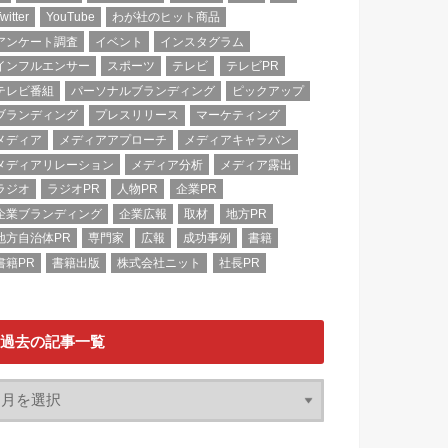
witter
YouTube
わが社のヒット商品
アンケート調査
イベント
インスタグラム
インフルエンサー
スポーツ
テレビ
テレビPR
テレビ番組
パーソナルブランディング
ピックアップ
ブランディング
プレスリリース
マーケティング
メディア
メディアアプローチ
メディアキャラバン
メディアリレーション
メディア分析
メディア露出
ラジオ
ラジオPR
人物PR
企業PR
企業ブランディング
企業広報
取材
地方PR
地方自治体PR
専門家
広報
成功事例
書籍
書籍PR
書籍出版
株式会社ニット
社長PR
過去の記事一覧