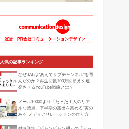
人気の記事ランキング
なぜJALは“あえてサブチャンネル”を選
んだのか？再生回数100万回超えを連
発させるYouTube戦略とは？
メール100本より「たった１人のリア
ルな接点」下半期の露出を高める“実の
ある”メディアリレーションの作り方
難読漢字「ビャンビャン麺」の「ビャ