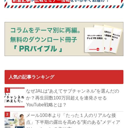
人気の記事ランキング
なぜJALは“あえてサブチャンネル”を選んだの
か？再生回数100万回超えを連発させる
YouTube戦略とは？
メール100本より「たった１人のリアルな接
点」下半期の露出を高める“実のある”メディア