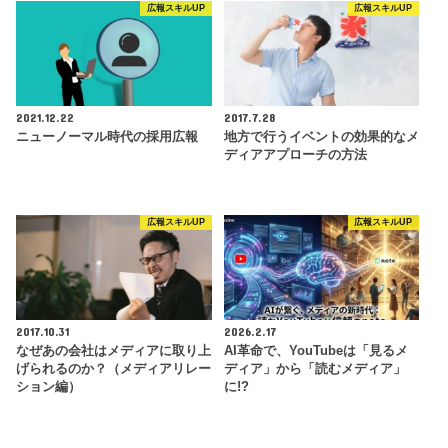
広報スキルUP
広報スキルUP
2021.12.22
2017.7.28
ニューノーマル時代の採用広報
地方で行うイベントの効果的なメ
ディアアプローチの方法
広報スキルUP
広報スキルUP
2017.10.31
2026.2.17
なぜあの会社はメディアに取り上
AI革命で、YouTubeは「見るメ
げられるのか？（メディアリレー
ディア」から「読むメディア」
ション編）
に!?