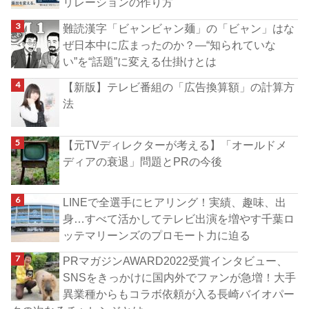
リレーションの作り方
難読漢字「ビャンビャン麺」の「ビャン」はな
ぜ日本中に広まったのか？―“知られていな
い”を“話題”に変える仕掛けとは
【新版】テレビ番組の「広告換算額」の計算方
法
【元TVディレクターが考える】「オールドメ
ディアの衰退」問題とPRの今後
LINEで全選手にヒアリング！実績、趣味、出
身…すべて活かしてテレビ出演を増やす千葉ロ
ッテマリーンズのプロモート力に迫る
PRマガジンAWARD2022受賞インタビュー、
SNSをきっかけに国内外でファンが急増！大手
異業種からもコラボ依頼が入る長崎バイオパー