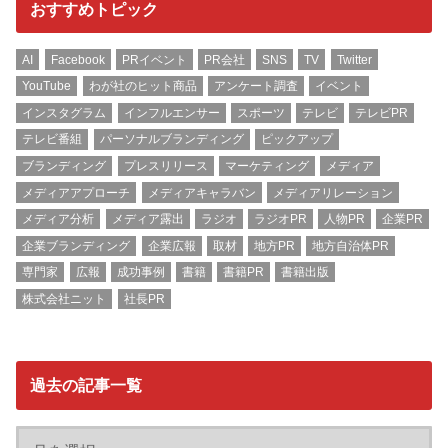
おすすめトピック
AI
Facebook
PRイベント
PR会社
SNS
TV
Twitter
YouTube
わが社のヒット商品
アンケート調査
イベント
インスタグラム
インフルエンサー
スポーツ
テレビ
テレビPR
テレビ番組
パーソナルブランディング
ピックアップ
ブランディング
プレスリリース
マーケティング
メディア
メディアアプローチ
メディアキャラバン
メディアリレーション
メディア分析
メディア露出
ラジオ
ラジオPR
人物PR
企業PR
企業ブランディング
企業広報
取材
地方PR
地方自治体PR
専門家
広報
成功事例
書籍
書籍PR
書籍出版
株式会社ニット
社長PR
過去の記事一覧