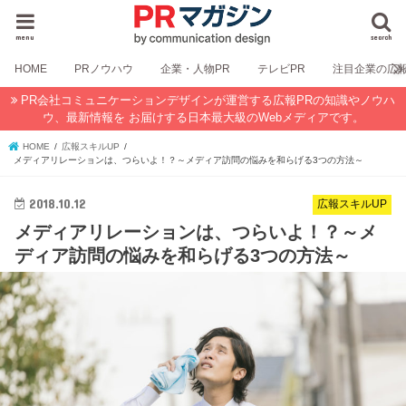
menu
search
HOME
PRノウハウ
企業・人物PR
テレビPR
注目企業の広
PR会社コミュニケーションデザインが運営する広報PRの知識やノウハ
ウ、最新情報を お届けする日本最大級のWebメディアです。
HOME
広報スキルUP
メディアリレーションは、つらいよ！？～メディア訪問の悩みを和らげる3つの方法～
2018.10.12
広報スキルUP
メディアリレーションは、つらいよ！？～メ
ディア訪問の悩みを和らげる3つの方法～