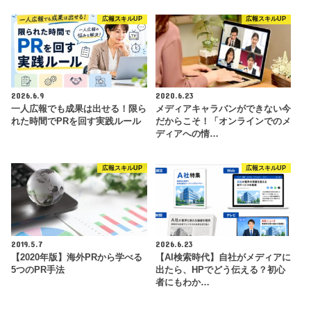
広報スキルUP
広報スキルUP
2026.6.9
2020.6.23
一人広報でも成果は出せる！限ら
メディアキャラバンができない今
れた時間でPRを回す実践ルール
だからこそ！「オンラインでのメ
ディアへの情…
広報スキルUP
広報スキルUP
2019.5.7
2026.6.23
【2020年版】海外PRから学べる
【AI検索時代】自社がメディアに
5つのPR手法
出たら、HPでどう伝える？初心
者にもわか…