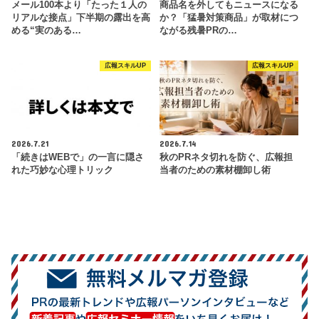
メール100本より「たった１人の
商品名を外してもニュースになる
リアルな接点」下半期の露出を高
か？「猛暑対策商品」が取材につ
める“実のある…
ながる残暑PRの…
広報スキルUP
広報スキルUP
2026.7.21
2026.7.14
「続きはWEBで」の一言に隠さ
秋のPRネタ切れを防ぐ、広報担
れた巧妙な心理トリック
当者のための素材棚卸し術