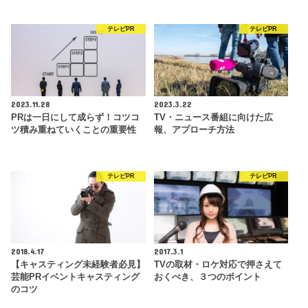
テレビPR
テレビPR
2023.11.28
2023.3.22
PRは一日にして成らず！コツコ
TV・ニュース番組に向けた広
ツ積み重ねていくことの重要性
報、アプローチ方法
テレビPR
テレビPR
2018.4.17
2017.3.1
【キャスティング未経験者必見】
TVの取材・ロケ対応で押さえて
芸能PRイベントキャスティング
おくべき、３つのポイント
のコツ