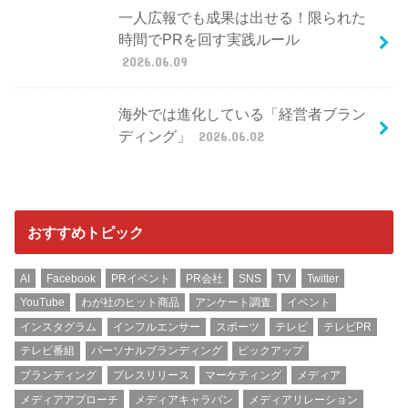
一人広報でも成果は出せる！限られた
時間でPRを回す実践ルール
2026.06.09
海外では進化している「経営者ブラン
ディング」
2026.06.02
おすすめトピック
AI
Facebook
PRイベント
PR会社
SNS
TV
Twitter
YouTube
わが社のヒット商品
アンケート調査
イベント
インスタグラム
インフルエンサー
スポーツ
テレビ
テレビPR
テレビ番組
パーソナルブランディング
ピックアップ
ブランディング
プレスリリース
マーケティング
メディア
メディアアプローチ
メディアキャラバン
メディアリレーション