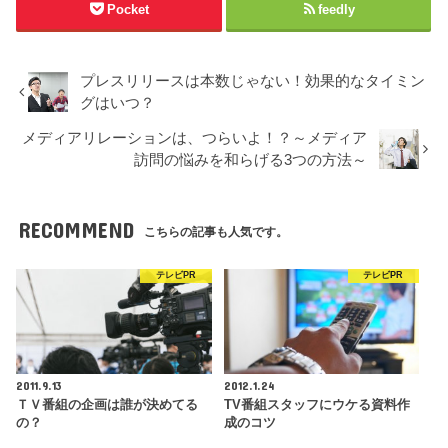
Pocket
feedly
プレスリリースは本数じゃない！効果的なタイミン
グはいつ？
メディアリレーションは、つらいよ！？～メディア
訪問の悩みを和らげる3つの方法～
RECOMMEND
こちらの記事も人気です。
テレビPR
テレビPR
2011.9.13
2012.1.24
ＴＶ番組の企画は誰が決めてる
TV番組スタッフにウケる資料作
の？
成のコツ