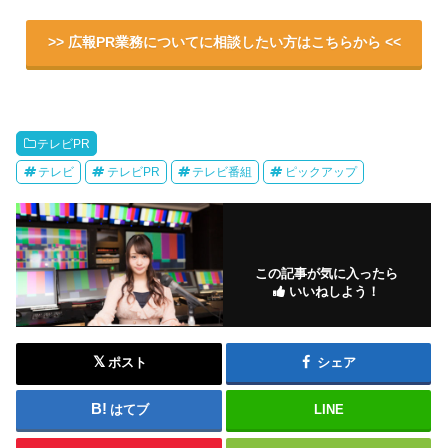
>> 広報PR業務についてに相談したい方はこちらから <<
テレビPR
テレビ
テレビPR
テレビ番組
ピックアップ
この記事が気に入ったら
いいねしよう！
ポスト
シェア
はてブ
LINE