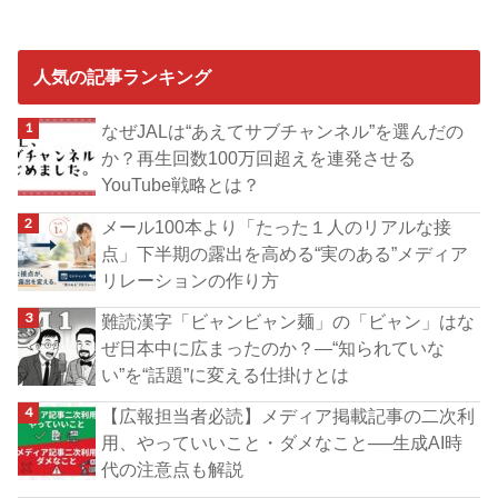
人気の記事ランキング
なぜJALは“あえてサブチャンネル”を選んだの
か？再生回数100万回超えを連発させる
YouTube戦略とは？
メール100本より「たった１人のリアルな接
点」下半期の露出を高める“実のある”メディア
リレーションの作り方
難読漢字「ビャンビャン麺」の「ビャン」はな
ぜ日本中に広まったのか？―“知られていな
い”を“話題”に変える仕掛けとは
【広報担当者必読】メディア掲載記事の二次利
用、やっていいこと・ダメなこと──生成AI時
代の注意点も解説