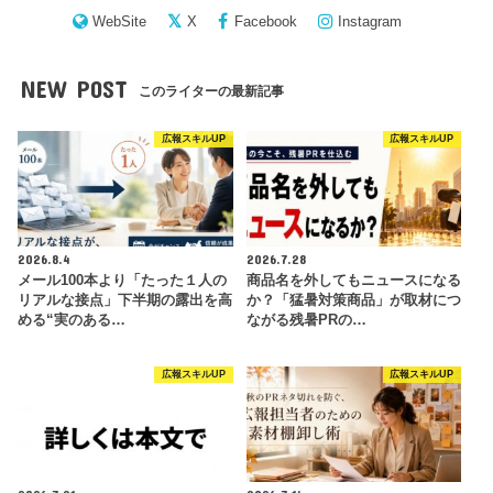
WebSite
X
Facebook
Instagram
NEW POST
このライターの最新記事
広報スキルUP
広報スキルUP
2026.8.4
2026.7.28
メール100本より「たった１人の
商品名を外してもニュースになる
リアルな接点」下半期の露出を高
か？「猛暑対策商品」が取材につ
める“実のある…
ながる残暑PRの…
広報スキルUP
広報スキルUP