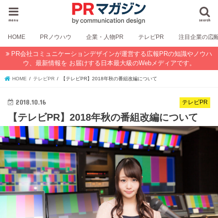
menu
search
HOME
PRノウハウ
企業・人物PR
テレビPR
注目企業の広
PR会社コミュニケーションデザインが運営する広報PRの知識やノウハ
ウ、最新情報を お届けする日本最大級のWebメディアです。
HOME
テレビPR
【テレビPR】2018年秋の番組改編について
2018.10.16
テレビPR
【テレビPR】2018年秋の番組改編について