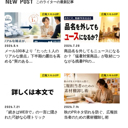
NEW POST
このライターの最新記事
広報スキルUP
広報スキルUP
2026.8.4
2026.7.28
メール100本より「たった１人の
商品名を外してもニュースになる
リアルな接点」下半期の露出を高
か？「猛暑対策商品」が取材につ
める“実のある…
ながる残暑PRの…
広報スキルUP
広報スキルUP
2026.7.21
2026.7.14
「続きはWEBで」の一言に隠さ
秋のPRネタ切れを防ぐ、広報担
れた巧妙な心理トリック
当者のための素材棚卸し術