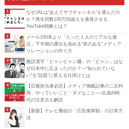
なぜJALは“あえてサブチャンネル”を選んだの
か？再生回数100万回超えを連発させる
YouTube戦略とは？
メール100本より「たった１人のリアルな接
点」下半期の露出を高める“実のある”メディア
リレーションの作り方
難読漢字「ビャンビャン麺」の「ビャン」はな
ぜ日本中に広まったのか？―“知られていな
い”を“話題”に変える仕掛けとは
【広報担当者必読】メディア掲載記事の二次利
用、やっていいこと・ダメなこと──生成AI時
代の注意点も解説
【新版】テレビ番組の「広告換算額」の計算方
法