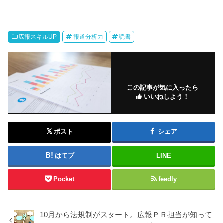
広報スキルUP
報道分析力
読書
この記事が気に入ったら
いいねしよう！
ポスト
シェア
はてブ
LINE
Pocket
feedly
10月から法規制がスタート。広報ＰＲ担当が知って