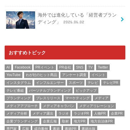
海外では進化している「経営者ブラン
ディング」
2026.06.02
おすすめトピック
AI
Facebook
PRイベント
PR会社
SNS
TV
Twitter
YouTube
わが社のヒット商品
アンケート調査
イベント
インスタグラム
インフルエンサー
スポーツ
テレビ
テレビPR
テレビ番組
パーソナルブランディング
ピックアップ
ブランディング
プレスリリース
マーケティング
メディア
メディアアプローチ
メディアキャラバン
メディアリレーション
メディア分析
メディア露出
ラジオ
ラジオPR
人物PR
企業PR
企業ブランディング
企業広報
取材
地方PR
地方自治体PR
専門家
広報
成功事例
書籍
書籍PR
書籍出版