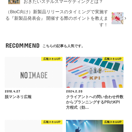
おきたいステルスマーケティングとは？
（BtoC向け）新製品リリースのタイミングで実施す
る『新製品発表会』 開催する際のポイントを教えま
す！
RECOMMEND
こちらの記事も人気です。
広報スキルUP
広報スキルUP
2010.4.27
2024.2.20
脱マンネリ広報
クライアントへの問い合わせ件数
からプランニングするPRのKPI
方程式（効…
広報スキルUP
広報スキルUP