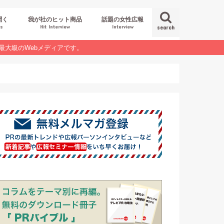
聞く
我が社のヒット商品
話題の女性広報
es
Hit Interview
Interview
search
最大級のWebメディアです。