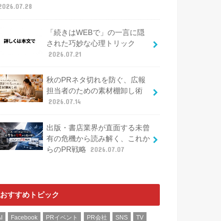
2026.07.28
「続きはWEBで」の一言に隠
された巧妙な心理トリック
2026.07.21
秋のPRネタ切れを防ぐ、広報
担当者のための素材棚卸し術
2026.07.14
出版・書店業界が直面する未曾
有の危機から読み解く、これか
らのPR戦略
2026.07.07
おすすめトピック
I
Facebook
PRイベント
PR会社
SNS
TV