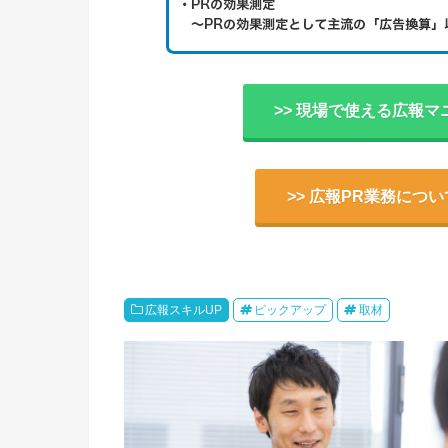
>> 現場で使える広報マ
>> 広報PR業務につ
広報スキルUP
ピックアップ
取材