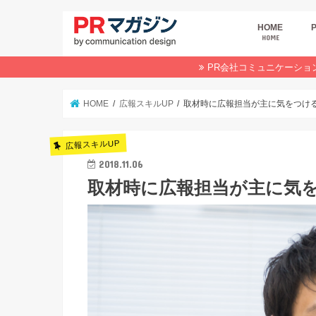
HOME
HOME
広
商
デ
P
イ
業
オ
PR会社コミュニケーショ
HOME
広報スキルUP
取材時に広報担当が主に気をつけ
広報スキルUP
2018.11.06
取材時に広報担当が主に気