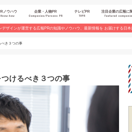
PRノウハウ
企業・人物PR
テレビPR
注目企業の広報に
Know‐how
Companies/Persons PR
TVPR
Featured compani
報スキルUP
品・サービスPR
ジタルPR
Rトレンド
ベントPR
界コラム
ンラインセミナーレポート
ンデザインが運営する広報PRの知識やノウハウ、最新情報を お届けする日本
るべき３つの事
をつけるべき３つの事