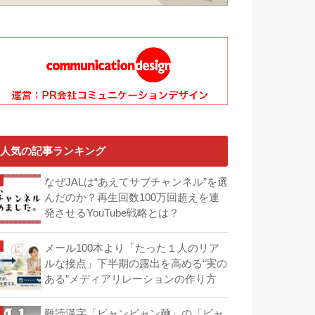
人気の記事ランキング
なぜJALは“あえてサブチャンネル”を選
んだのか？再生回数100万回超えを連
発させるYouTube戦略とは？
メール100本より「たった１人のリア
ルな接点」下半期の露出を高める“実の
ある”メディアリレーションの作り方
難読漢字「ビャンビャン麺」の「ビャ