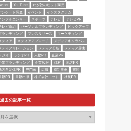
witter
YouTube
わが社のヒット商品
アンケート調査
イベント
インスタグラム
インフルエンサー
スポーツ
テレビ
テレビPR
テレビ番組
パーソナルブランディング
ピックアップ
ブランディング
プレスリリース
マーケティング
メディア
メディアアプローチ
メディアキャラバン
メディアリレーション
メディア分析
メディア露出
ラジオ
ラジオPR
人物PR
企業PR
企業ブランディング
企業広報
取材
地方PR
地方自治体PR
専門家
広報
成功事例
書籍
書籍PR
書籍出版
株式会社ニット
社長PR
過去の記事一覧