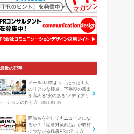
最近の記事
メール100本より「たった１人
のリアルな接点」下半期の露出
を高める“実のある”メディアリ
レーションの作り方
2026.08.04
商品名を外してもニュースにな
るか？「猛暑対策商品」が取材
につながる残暑PRの作り方