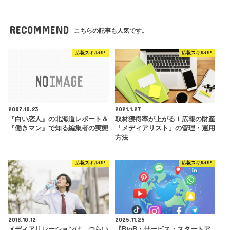
RECOMMEND
こちらの記事も人気です。
広報スキルUP
広報スキルUP
2007.10.23
2021.1.27
『白い恋人』の北海道レポート＆
取材獲得率が上がる！広報の財産
『働きマン』で知る編集者の実態
「メディアリスト」の管理・運用
方法
広報スキルUP
広報スキルUP
2018.10.12
2025.11.25
メディアリレーションは、つらい
【BtoB・サービス・スタートア