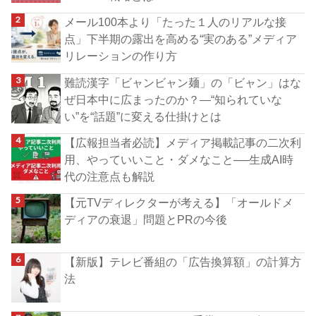
メール100本より「たった１人のリアルな接
点」下半期の露出を高める“実のある”メディア
リレーションの作り方
難読漢字「ビャンビャン麺」の「ビャン」はな
ぜ日本中に広まったのか？―“知られていな
い”を“話題”に変える仕掛けとは
【広報担当者必読】メディア掲載記事の二次利
用、やっていいこと・ダメなこと──生成AI時
代の注意点も解説
【元TVディレクターが考える】「オールドメ
ディアの衰退」問題とPRの今後
【新版】テレビ番組の「広告換算額」の計算方
法