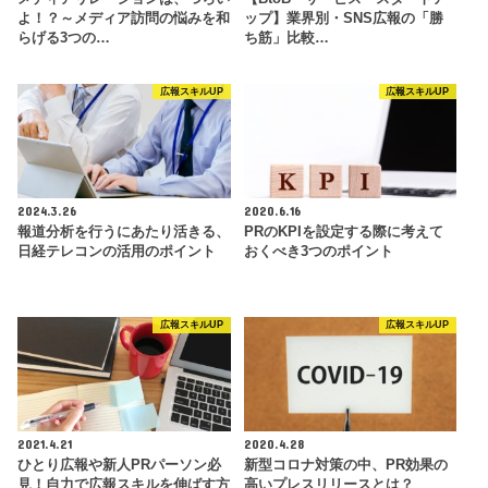
よ！？～メディア訪問の悩みを和
ップ】業界別・SNS広報の「勝
らげる3つの…
ち筋」比較…
広報スキルUP
広報スキルUP
2024.3.26
2020.6.16
報道分析を行うにあたり活きる、
PRのKPIを設定する際に考えて
日経テレコンの活用のポイント
おくべき3つのポイント
広報スキルUP
広報スキルUP
2021.4.21
2020.4.28
ひとり広報や新人PRパーソン必
新型コロナ対策の中、PR効果の
見！自力で広報スキルを伸ばす方
高いプレスリリースとは？