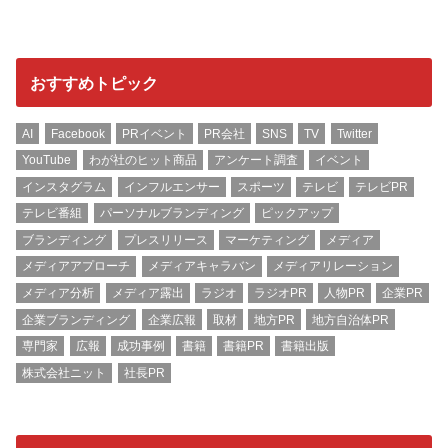
おすすめトピック
AI
Facebook
PRイベント
PR会社
SNS
TV
Twitter
YouTube
わが社のヒット商品
アンケート調査
イベント
インスタグラム
インフルエンサー
スポーツ
テレビ
テレビPR
テレビ番組
パーソナルブランディング
ピックアップ
ブランディング
プレスリリース
マーケティング
メディア
メディアアプローチ
メディアキャラバン
メディアリレーション
メディア分析
メディア露出
ラジオ
ラジオPR
人物PR
企業PR
企業ブランディング
企業広報
取材
地方PR
地方自治体PR
専門家
広報
成功事例
書籍
書籍PR
書籍出版
株式会社ニット
社長PR