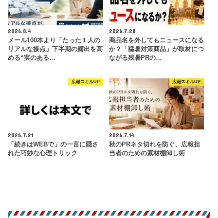
2026.8.4
2026.7.28
メール100本より「たった１人の
商品名を外してもニュースになる
リアルな接点」下半期の露出を高
か？「猛暑対策商品」が取材につ
める“実のある…
ながる残暑PRの…
広報スキルUP
広報スキルUP
2026.7.21
2026.7.14
「続きはWEBで」の一言に隠さ
秋のPRネタ切れを防ぐ、広報担
れた巧妙な心理トリック
当者のための素材棚卸し術