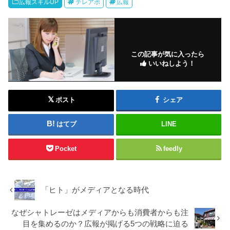
広報スキルUP
テレアポ
広報
この記事が気に入ったら
いいねしよう！
ポスト
シェア
はてブ
LINE
Pocket
feedly
「ヒト」がメディアとなる時代
なぜシャトレーゼはメディアからも消費者からも注
目を集めるのか？広報が掲げる5つの戦略に迫る