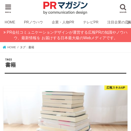
menu
search
HOME
PRノウハウ
企業・人物PR
テレビPR
注目企業の広
PR会社コミュニケーションデザインが運営する広報PRの知識やノウハ
ウ、最新情報を お届けする日本最大級のWebメディアです。
HOME
タグ : 書籍
書籍
広報スキルUP