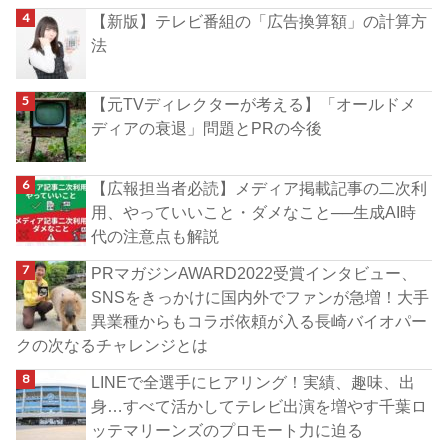
【新版】テレビ番組の「広告換算額」の計算方
法
【元TVディレクターが考える】「オールドメ
ディアの衰退」問題とPRの今後
【広報担当者必読】メディア掲載記事の二次利
用、やっていいこと・ダメなこと──生成AI時
代の注意点も解説
PRマガジンAWARD2022受賞インタビュー、
SNSをきっかけに国内外でファンが急増！大手
異業種からもコラボ依頼が入る長崎バイオパー
クの次なるチャレンジとは
LINEで全選手にヒアリング！実績、趣味、出
身…すべて活かしてテレビ出演を増やす千葉ロ
ッテマリーンズのプロモート力に迫る