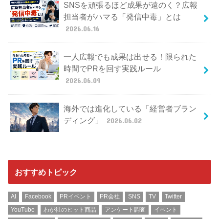
SNSを頑張るほど成果が遠のく？広報
担当者がハマる「発信中毒」とは
2026.06.16
一人広報でも成果は出せる！限られた
時間でPRを回す実践ルール
2026.06.09
海外では進化している「経営者ブラン
ディング」
2026.06.02
おすすめトピック
AI
Facebook
PRイベント
PR会社
SNS
TV
Twitter
YouTube
わが社のヒット商品
アンケート調査
イベント