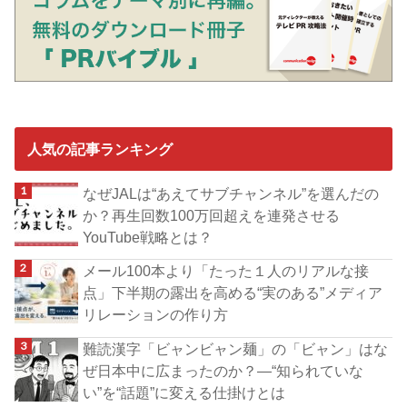
人気の記事ランキング
なぜJALは“あえてサブチャンネル”を選んだの
か？再生回数100万回超えを連発させる
YouTube戦略とは？
メール100本より「たった１人のリアルな接
点」下半期の露出を高める“実のある”メディア
リレーションの作り方
難読漢字「ビャンビャン麺」の「ビャン」はな
ぜ日本中に広まったのか？―“知られていな
い”を“話題”に変える仕掛けとは