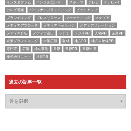
インスタグラム
インフルエンサー
スポーツ
テレビ
テレビPR
テレビ番組
パーソナルブランディング
ピックアップ
ブランディング
プレスリリース
マーケティング
メディア
メディアアプローチ
メディアキャラバン
メディアリレーション
メディア分析
メディア露出
ラジオ
ラジオPR
人物PR
企業PR
企業ブランディング
企業広報
取材
地方PR
地方自治体PR
専門家
広報
成功事例
書籍
書籍PR
書籍出版
株式会社ニット
社長PR
過去の記事一覧