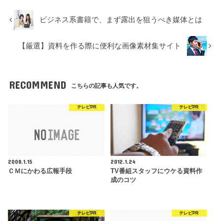
ビジネス系書籍で、まず露出を狙うべき媒体とは
【厳選】資料を作る際に便利な画像素材集サイト
RECOMMEND
こちらの記事も人気です。
テレビPR
テレビPR
2008.1.15
2012.1.24
ＣＭにかわる広報手段
TV番組スタッフにウケる資料作
成のコツ
テレビPR
テレビPR