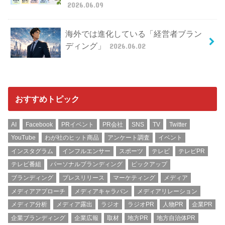
2026.06.09
海外では進化している「経営者ブラン
ディング」
2026.06.02
おすすめトピック
AI
Facebook
PRイベント
PR会社
SNS
TV
Twitter
YouTube
わが社のヒット商品
アンケート調査
イベント
インスタグラム
インフルエンサー
スポーツ
テレビ
テレビPR
テレビ番組
パーソナルブランディング
ピックアップ
ブランディング
プレスリリース
マーケティング
メディア
メディアアプローチ
メディアキャラバン
メディアリレーション
メディア分析
メディア露出
ラジオ
ラジオPR
人物PR
企業PR
企業ブランディング
企業広報
取材
地方PR
地方自治体PR