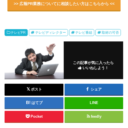
>> 広報PR業務についてに相談したい方はこちらから <<
テレビPR
テレビディレクター
テレビ番組
取材の可否
この記事が気に入ったら
いいねしよう！
ポスト
シェア
はてブ
LINE
Pocket
feedly