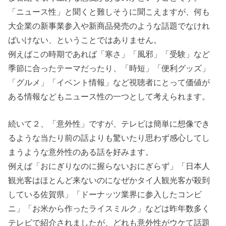
「ニュース性」と聞くと難しそうに聞こえますが、何も
大企業の新事業参入や新商品発売のような話題でなけれ
ばいけない、ということではありません。
例えばこの時期であれば「寒さ」「風邪」「受験」など
季節に合ったテーマだったり、「時短」「便利グッズ」
「グルメ」「イベント情報」など視聴者にとって価値が
ある情報などもニュース性の一つとして考えられます。
続いて２、「意外性」ですが、テレビは簡単に想像でき
るような当たり前の話よりも驚いたり思わず感心してし
まうような意外性のある話を好みます。
例えば「おにぎりなのに握らないおにぎらず」「日本人
観光客はほとんど来ないのになぜかタイ人観光客が殺到
している佐賀県」「ドーナッツ業界に参入したコンビ
ニ」「お米から作ったライスミルク」などは昨年数多く
テレビで紹介されましたが、どれも意外性がウケて話題