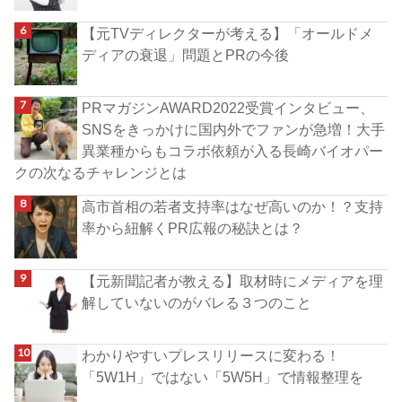
【元TVディレクターが考える】「オールドメ
ディアの衰退」問題とPRの今後
PRマガジンAWARD2022受賞インタビュー、
SNSをきっかけに国内外でファンが急増！大手
異業種からもコラボ依頼が入る長崎バイオパー
クの次なるチャレンジとは
高市首相の若者支持率はなぜ高いのか！？支持
率から紐解くPR広報の秘訣とは？
【元新聞記者が教える】取材時にメディアを理
解していないのがバレる３つのこと
わかりやすいプレスリリースに変わる！
「5W1H」ではない「5W5H」で情報整理を