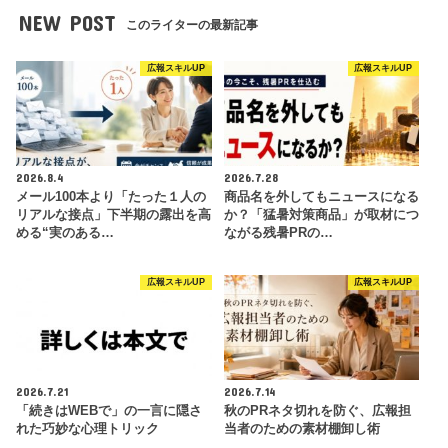
NEW POST
このライターの最新記事
広報スキルUP
広報スキルUP
2026.8.4
2026.7.28
メール100本より「たった１人の
商品名を外してもニュースになる
リアルな接点」下半期の露出を高
か？「猛暑対策商品」が取材につ
める“実のある…
ながる残暑PRの…
広報スキルUP
広報スキルUP
2026.7.21
2026.7.14
「続きはWEBで」の一言に隠さ
秋のPRネタ切れを防ぐ、広報担
れた巧妙な心理トリック
当者のための素材棚卸し術