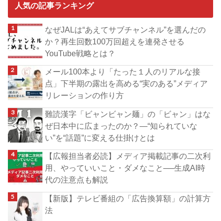
人気の記事ランキング
なぜJALは“あえてサブチャンネル”を選んだの
か？再生回数100万回超えを連発させる
YouTube戦略とは？
メール100本より「たった１人のリアルな接
点」下半期の露出を高める“実のある”メディア
リレーションの作り方
難読漢字「ビャンビャン麺」の「ビャン」はな
ぜ日本中に広まったのか？―“知られていな
い”を“話題”に変える仕掛けとは
【広報担当者必読】メディア掲載記事の二次利
用、やっていいこと・ダメなこと──生成AI時
代の注意点も解説
【新版】テレビ番組の「広告換算額」の計算方
法