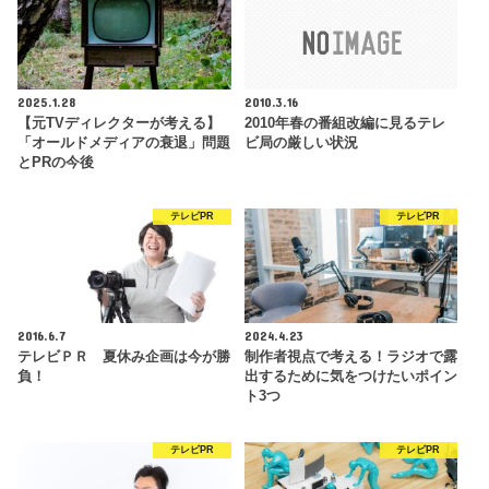
2025.1.28
2010.3.16
【元TVディレクターが考える】
2010年春の番組改編に見るテレ
「オールドメディアの衰退」問題
ビ局の厳しい状況
とPRの今後
テレビPR
テレビPR
2016.6.7
2024.4.23
テレビＰＲ 夏休み企画は今が勝
制作者視点で考える！ラジオで露
負！
出するために気をつけたいポイン
ト3つ
テレビPR
テレビPR