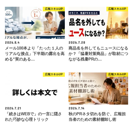
広報スキルUP
広報スキルUP
2026.8.4
2026.7.28
メール100本より「たった１人の
商品名を外してもニュースになる
リアルな接点」下半期の露出を高
か？「猛暑対策商品」が取材につ
める“実のある…
ながる残暑PRの…
広報スキルUP
広報スキルUP
2026.7.21
2026.7.14
「続きはWEBで」の一言に隠さ
秋のPRネタ切れを防ぐ、広報担
れた巧妙な心理トリック
当者のための素材棚卸し術