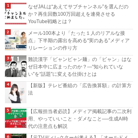
なぜJALは“あえてサブチャンネル”を選んだの
か？再生回数100万回超えを連発させる
YouTube戦略とは？
メール100本より「たった１人のリアルな接
点」下半期の露出を高める“実のある”メディア
リレーションの作り方
難読漢字「ビャンビャン麺」の「ビャン」はな
ぜ日本中に広まったのか？―“知られていな
い”を“話題”に変える仕掛けとは
【新版】テレビ番組の「広告換算額」の計算方
法
【広報担当者必読】メディア掲載記事の二次利
用、やっていいこと・ダメなこと──生成AI時
代の注意点も解説
【元TVディレクターが考える】「オールドメ