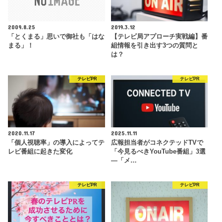
2009.8.25
2019.3.12
「とくまる」思いで御社も「はな
【テレビ局アプローチ実戦編】番
まる」！
組情報を引き出す3つの質問と
は？
テレビPR
テレビPR
2020.11.17
2025.11.11
「個人視聴率」の導入によってテ
広報担当者がコネクテッドTVで
レビ番組に起きた変化
「今見るべきYouTube番組」3選
―「メ…
テレビPR
テレビPR