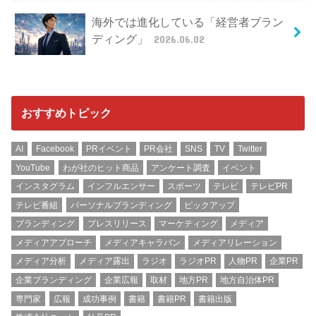
海外では進化している「経営者ブラン
ディング」
2026.06.02
おすすめトピック
AI
Facebook
PRイベント
PR会社
SNS
TV
Twitter
YouTube
わが社のヒット商品
アンケート調査
イベント
インスタグラム
インフルエンサー
スポーツ
テレビ
テレビPR
テレビ番組
パーソナルブランディング
ピックアップ
ブランディング
プレスリリース
マーケティング
メディア
メディアアプローチ
メディアキャラバン
メディアリレーション
メディア分析
メディア露出
ラジオ
ラジオPR
人物PR
企業PR
企業ブランディング
企業広報
取材
地方PR
地方自治体PR
専門家
広報
成功事例
書籍
書籍PR
書籍出版