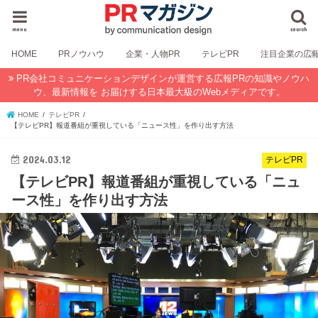
menu
search
HOME
PRノウハウ
企業・人物PR
テレビPR
注目企業の広
PR会社コミュニケーションデザインが運営する広報PRの知識やノウハ
ウ、最新情報を お届けする日本最大級のWebメディアです。
HOME
テレビPR
【テレビPR】報道番組が重視している「ニュース性」を作り出す方法
2024.03.12
テレビPR
【テレビPR】報道番組が重視している「ニュ
ース性」を作り出す方法