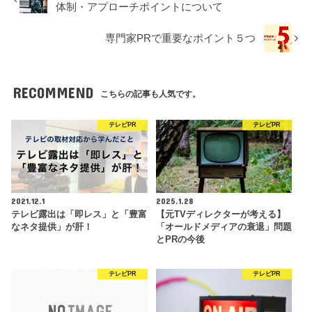
体制・アプローチポイントについて
専門家PRで重要なポイント５つ
RECOMMEND
こちらの記事も人気です。
テレビPR
テレビPR
2021.12.1
2025.1.28
テレビ露出は「即レス」と「豊富
【元TVディレクターが考える】
なネタ提供」が肝！
「オールドメディアの衰退」問題
とPRの今後
テレビPR
テレビPR