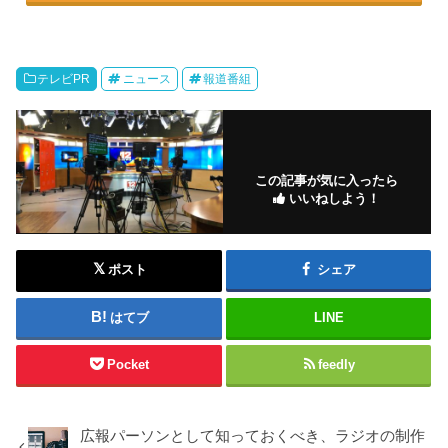
テレビPR
ニュース
報道番組
この記事が気に入ったら
いいねしよう！
ポスト
シェア
はてブ
LINE
Pocket
feedly
広報パーソンとして知っておくべき、ラジオの制作