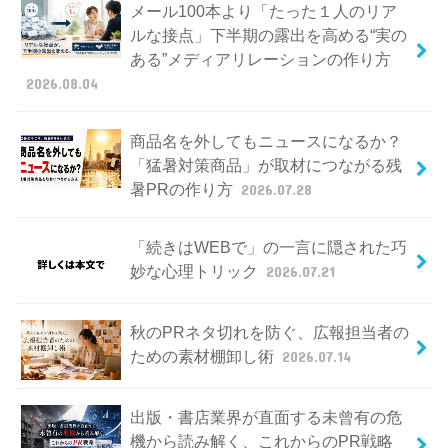
メール100本より「たった１人のリア
ルな接点」下半期の露出を高める“実の
ある”メディアリレーションの作り方
2026.08.04
商品名を外してもニュースになるか？
「猛暑対策商品」が取材につながる残
暑PRの作り方
2026.07.28
「続きはWEBで」の一言に隠された巧
妙な心理トリック
2026.07.21
秋のPRネタ切れを防ぐ、広報担当者の
ための素材棚卸し術
2026.07.14
出版・書店業界が直面する未曾有の危
機から読み解く、これからのPR戦略