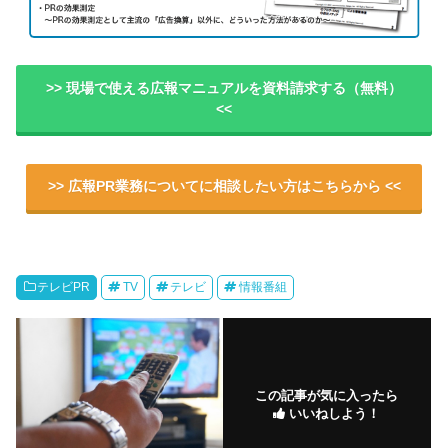
>> 現場で使える広報マニュアルを資料請求する（無料）
<<
>> 広報PR業務についてに相談したい方はこちらから <<
テレビPR
TV
テレビ
情報番組
この記事が気に入ったら
いいねしよう！