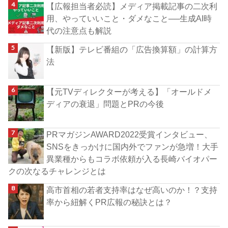
【広報担当者必読】メディア掲載記事の二次利
用、やっていいこと・ダメなこと──生成AI時
代の注意点も解説
【新版】テレビ番組の「広告換算額」の計算方
法
【元TVディレクターが考える】「オールドメ
ディアの衰退」問題とPRの今後
PRマガジンAWARD2022受賞インタビュー、
SNSをきっかけに国内外でファンが急増！大手
異業種からもコラボ依頼が入る長崎バイオパー
クの次なるチャレンジとは
高市首相の若者支持率はなぜ高いのか！？支持
率から紐解くPR広報の秘訣とは？