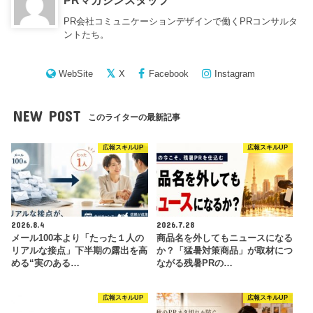
PRマガジンスタッフ
PR会社コミュニケーションデザインで働くPRコンサルタ
ントたち。
WebSite
X
Facebook
Instagram
NEW POST
このライターの最新記事
広報スキルUP
広報スキルUP
2026.8.4
2026.7.28
メール100本より「たった１人の
商品名を外してもニュースになる
リアルな接点」下半期の露出を高
か？「猛暑対策商品」が取材につ
める“実のある…
ながる残暑PRの…
広報スキルUP
広報スキルUP