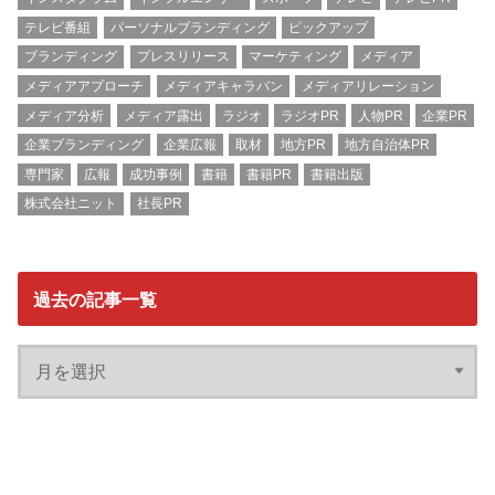
テレビ番組
パーソナルブランディング
ピックアップ
ブランディング
プレスリリース
マーケティング
メディア
メディアアプローチ
メディアキャラバン
メディアリレーション
メディア分析
メディア露出
ラジオ
ラジオPR
人物PR
企業PR
企業ブランディング
企業広報
取材
地方PR
地方自治体PR
専門家
広報
成功事例
書籍
書籍PR
書籍出版
株式会社ニット
社長PR
過去の記事一覧