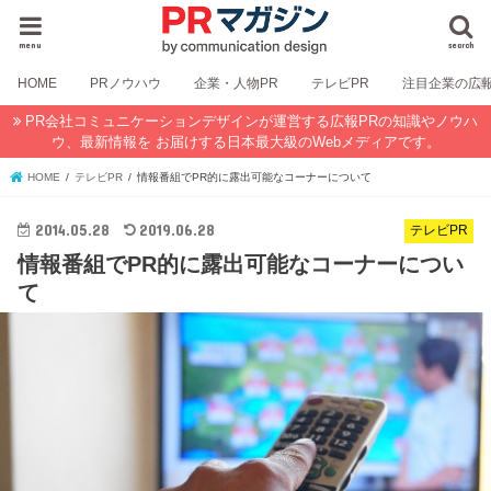
menu
search
HOME
PRノウハウ
企業・人物PR
テレビPR
注目企業の広
PR会社コミュニケーションデザインが運営する広報PRの知識やノウハ
ウ、最新情報を お届けする日本最大級のWebメディアです。
HOME
テレビPR
情報番組でPR的に露出可能なコーナーについて
2014.05.28
2019.06.28
テレビPR
情報番組でPR的に露出可能なコーナーについ
て