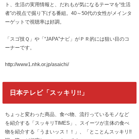
ト、生活の実用情報と、だれもが気になるテーマを“生活
者”の視点で掘り下げる番組。40～50代の女性がメインタ
ーゲットで視聴率は好調。
「スゴ技Ｑ」や「“JAPA”ナビ」がＰＲ的には狙い目のコ
ーナーです。
http://www1.nhk.or.jp/asaichi/
日本テレビ「スッキリ!!」
ちょっと変わった商品、食べ物、流行っているモノなど
を紹介する「スッキリTIMES」、スイーツが主体の食べ
物を紹介する「うまいッス！！」、「とことんスッキリ!!