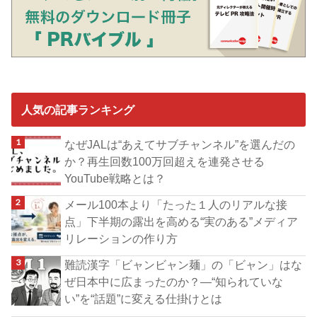
人気の記事ランキング
なぜJALは“あえてサブチャンネル”を選んだの
か？再生回数100万回超えを連発させる
YouTube戦略とは？
メール100本より「たった１人のリアルな接
点」下半期の露出を高める“実のある”メディア
リレーションの作り方
難読漢字「ビャンビャン麺」の「ビャン」はな
ぜ日本中に広まったのか？―“知られていな
い”を“話題”に変える仕掛けとは