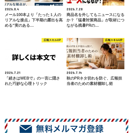
2026.8.4
2026.7.28
メール100本より「たった１人の
商品名を外してもニュースになる
リアルな接点」下半期の露出を高
か？「猛暑対策商品」が取材につ
める“実のある…
ながる残暑PRの…
広報スキルUP
広報スキルUP
2026.7.21
2026.7.14
「続きはWEBで」の一言に隠さ
秋のPRネタ切れを防ぐ、広報担
れた巧妙な心理トリック
当者のための素材棚卸し術