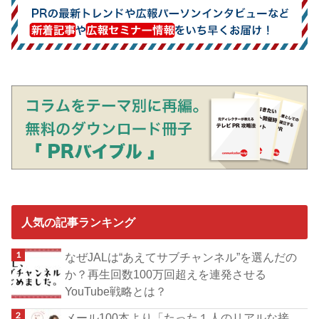
人気の記事ランキング
なぜJALは“あえてサブチャンネル”を選んだの
か？再生回数100万回超えを連発させる
YouTube戦略とは？
メール100本より「たった１人のリアルな接