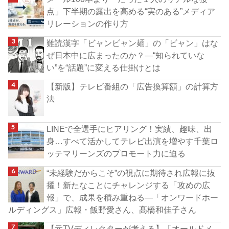
点」下半期の露出を高める“実のある”メディア
リレーションの作り方
難読漢字「ビャンビャン麺」の「ビャン」はな
ぜ日本中に広まったのか？―“知られていな
い”を“話題”に変える仕掛けとは
【新版】テレビ番組の「広告換算額」の計算方
法
LINEで全選手にヒアリング！実績、趣味、出
身…すべて活かしてテレビ出演を増やす千葉ロ
ッテマリーンズのプロモート力に迫る
“未経験だからこそ”の視点に期待され広報に抜
擢！新たなことにチャレンジする「攻めの広
報」で、成果を積み重ねる―「オンワードホー
ルディングス」広報・飯野愛さん、髙橋和佳子さん
【元TVディレクターが考える】「オールドメ