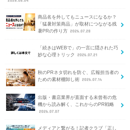
2026.08.04
商品名を外してもニュースになるか？
「猛暑対策商品」が取材につながる残
暑PRの作り方
2026.07.28
「続きはWEBで」の一言に隠された巧
妙な心理トリック
2026.07.21
秋のPRネタ切れを防ぐ、広報担当者の
ための素材棚卸し術
2026.07.14
出版・書店業界が直面する未曾有の危
機から読み解く、これからのPR戦略
2026.07.07
メディアと繋がる！記者クラブ「正し