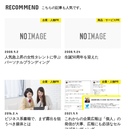
RECOMMEND
こちらの記事も人気です。
企業・人物PR
商品・サービスPR
2008.9.2
2008.9.24
人気急上昇の女性タレントに学ぶ
生誕50周年を迎えた
パーソナルブランディング
企業・人物PR
企業・人物PR
2016.2.4
2021.9.9
ビジネス系書籍で、まず露出を狙
これからの企業広報は「個人」の
うべき媒体とは
発信が大事、広報にも必須なセル