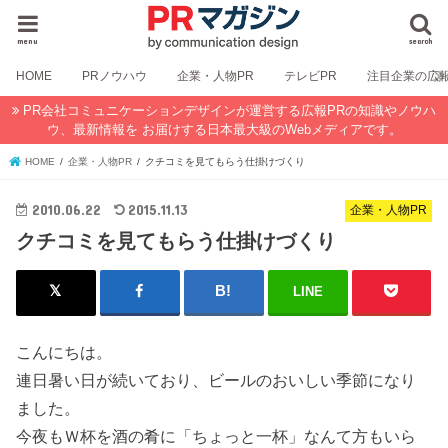
menu
search
HOME
PRノウハウ
企業・人物PR
テレビPR
注目企業の広
PR会社コミュニケーションデザインが運営する広報PRの知識やノウハ
ウ、最新情報を お届けする日本最大級のWebメディアです。
HOME
企業・人物PR
クチコミを見てもらう仕掛けづくり
2010.06.22
2015.11.13
企業・人物PR
クチコミを見てもらう仕掛けづくり
LINE
こんにちは。
連日暑い日が続いており、ビールのおいしい季節になり
ました。
今夜もＷ杯を酒の肴に「ちょっと一杯」なんて方もいら