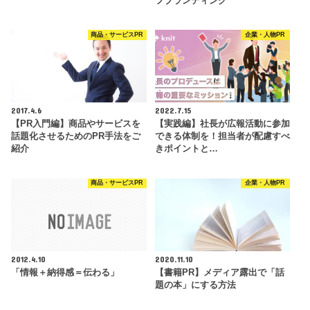
フブランディング
商品・サービスPR
企業・人物PR
2017.4.6
2022.7.15
【PR入門編】商品やサービスを
【実践編】社長が広報活動に参加
話題化させるためのPR手法をご
できる体制を！担当者が配慮すべ
紹介
きポイントと…
商品・サービスPR
企業・人物PR
2012.4.10
2020.11.10
「情報＋納得感＝伝わる」
【書籍PR】メディア露出で「話
題の本」にする方法