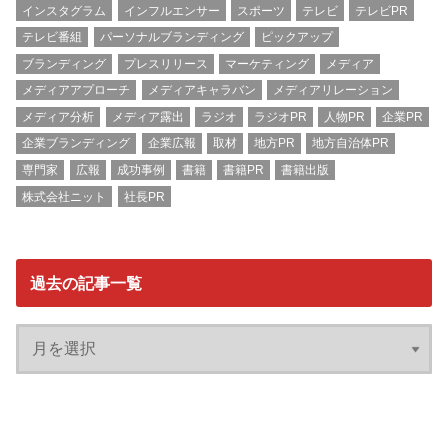
インスタグラム
インフルエンサー
スポーツ
テレビ
テレビPR
テレビ番組
パーソナルブランディング
ピックアップ
ブランディング
プレスリリース
マーケティング
メディア
メディアアプローチ
メディアキャラバン
メディアリレーション
メディア分析
メディア露出
ラジオ
ラジオPR
人物PR
企業PR
企業ブランディング
企業広報
取材
地方PR
地方自治体PR
専門家
広報
成功事例
書籍
書籍PR
書籍出版
株式会社ニット
社長PR
過去の記事一覧