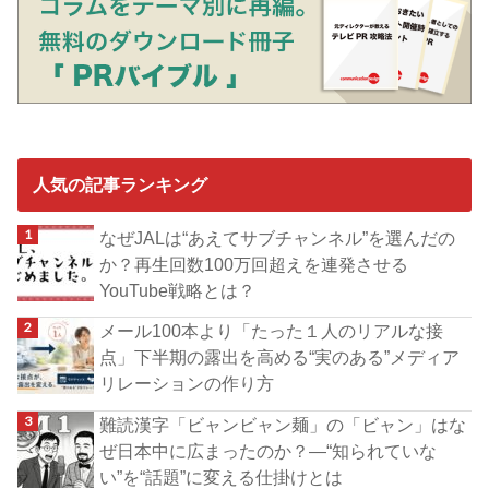
人気の記事ランキング
なぜJALは“あえてサブチャンネル”を選んだの
か？再生回数100万回超えを連発させる
YouTube戦略とは？
メール100本より「たった１人のリアルな接
点」下半期の露出を高める“実のある”メディア
リレーションの作り方
難読漢字「ビャンビャン麺」の「ビャン」はな
ぜ日本中に広まったのか？―“知られていな
い”を“話題”に変える仕掛けとは