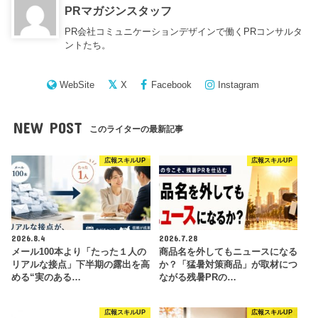
PRマガジンスタッフ
PR会社コミュニケーションデザインで働くPRコンサルタ
ントたち。
WebSite
X
Facebook
Instagram
NEW POST
このライターの最新記事
広報スキルUP
広報スキルUP
2026.8.4
2026.7.28
メール100本より「たった１人の
商品名を外してもニュースになる
リアルな接点」下半期の露出を高
か？「猛暑対策商品」が取材につ
める“実のある…
ながる残暑PRの…
広報スキルUP
広報スキルUP