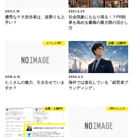
2011.5.10
2021.6.29
優秀なＰＲ担当者は、波乗りも上
社会現象にもなり得る！？PR効
手い？
果を高める書籍の最大限の活かし
方
イベントPR
企業・人物PR
2010.6.15
2026.6.2
たくさんの魅力、引き出せていま
海外では進化している「経営者ブ
すか？
ランディング」
企業・人物PR
PRトレンド