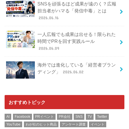
SNSを頑張るほど成果が遠のく？広報
担当者がハマる「発信中毒」とは
2026.06.16
一人広報でも成果は出せる！限られた
時間でPRを回す実践ルール
2026.06.09
海外では進化している「経営者ブラン
ディング」
2026.06.02
おすすめトピック
AI
Facebook
PRイベント
PR会社
SNS
TV
Twitter
YouTube
わが社のヒット商品
アンケート調査
イベント