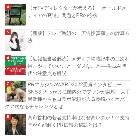
【元TVディレクターが考える】「オールドメ
ディアの衰退」問題とPRの今後
【新版】テレビ番組の「広告換算額」の計算方
法
【広報担当者必読】メディア掲載記事の二次利
用、やっていいこと・ダメなこと──生成AI時
代の注意点も解説
PRマガジンAWARD2022受賞インタビュー、
SNSをきっかけに国内外でファンが急増！大手
異業種からもコラボ依頼が入る長崎バイオパー
クの次なるチャレンジとは
高市首相の若者支持率はなぜ高いのか！？支持
率から紐解くPR広報の秘訣とは？