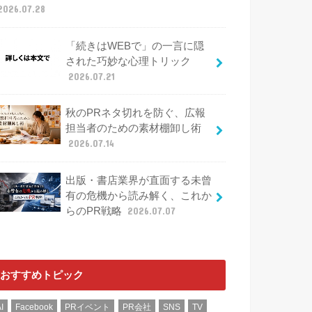
2026.07.28
「続きはWEBで」の一言に隠
された巧妙な心理トリック
2026.07.21
秋のPRネタ切れを防ぐ、広報
担当者のための素材棚卸し術
2026.07.14
出版・書店業界が直面する未曾
有の危機から読み解く、これか
らのPR戦略
2026.07.07
おすすめトピック
I
Facebook
PRイベント
PR会社
SNS
TV