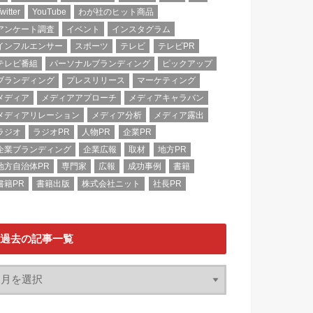
witter
YouTube
わが社のヒット商品
アンケート調査
イベント
インスタグラム
インフルエンサー
スポーツ
テレビ
テレビPR
テレビ番組
パーソナルブランディング
ピックアップ
ブランディング
プレスリリース
マーケティング
メディア
メディアアプローチ
メディアキャラバン
メディアリレーション
メディア分析
メディア露出
ラジオ
ラジオPR
人物PR
企業PR
企業ブランディング
企業広報
取材
地方PR
地方自治体PR
専門家
広報
成功事例
書籍
書籍PR
書籍出版
株式会社ニット
社長PR
過去の記事一覧