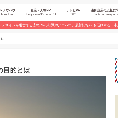
PRノウハウ
企業・人物PR
テレビPR
注目企業の広報に
Know‐how
Companies/Persons PR
TVPR
Featured compani
報スキルUP
品・サービスPR
ジタルPR
Rトレンド
ベントPR
界コラム
ンラインセミナーレポート
ンデザインが運営する広報PRの知識やノウハウ、最新情報を お届けする日本
とは
の目的とは