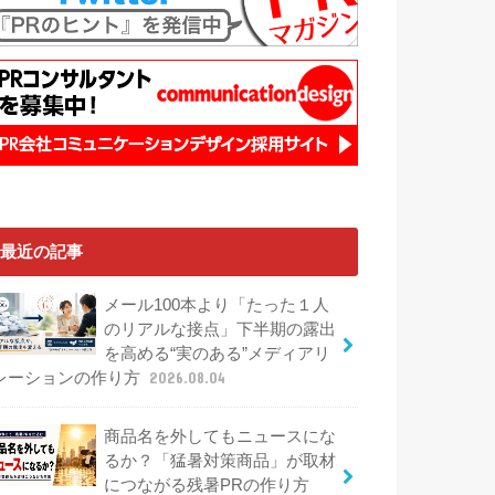
最近の記事
メール100本より「たった１人
のリアルな接点」下半期の露出
を高める“実のある”メディアリ
レーションの作り方
2026.08.04
商品名を外してもニュースにな
るか？「猛暑対策商品」が取材
につながる残暑PRの作り方