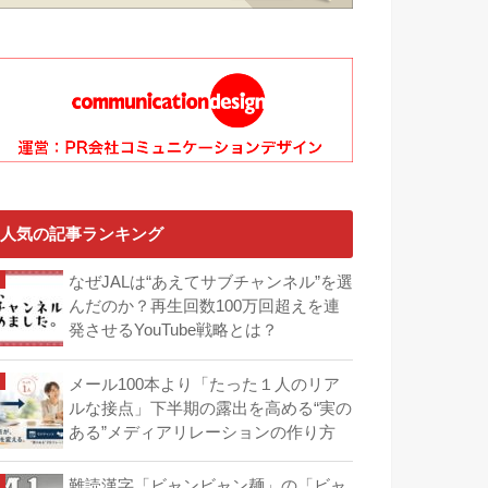
人気の記事ランキング
なぜJALは“あえてサブチャンネル”を選
んだのか？再生回数100万回超えを連
発させるYouTube戦略とは？
メール100本より「たった１人のリア
ルな接点」下半期の露出を高める“実の
ある”メディアリレーションの作り方
難読漢字「ビャンビャン麺」の「ビャ