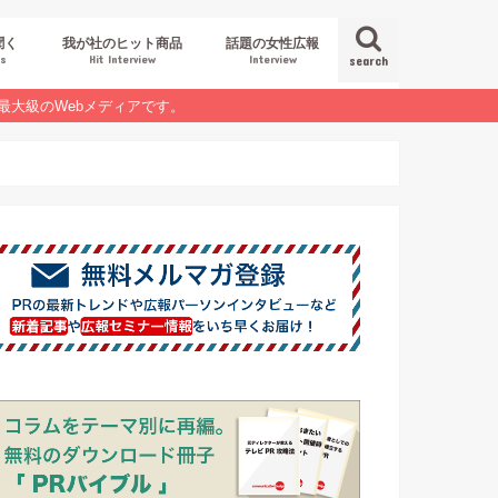
聞く
我が社のヒット商品
話題の女性広報
es
Hit Interview
Interview
search
最大級のWebメディアです。