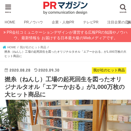
menu
search
HOME
PRノウハウ
企業・人物PR
テレビPR
注目企業の広
PR会社コミュニケーションデザインが運営する広報PRの知識やノウハ
ウ、最新情報を お届けする日本最大級のWebメディアです。
HOME
我が社のヒット商品
撚糸（ねんし）工場の起死回生を図ったオリジナルタオル「エアーかおる」が1,000万枚の大
ヒット商品に
2020.08.28
2020.09.30
我が社のヒット商品
撚糸（ねんし）工場の起死回生を図ったオリ
ジナルタオル「エアーかおる」が1,000万枚の
大ヒット商品に