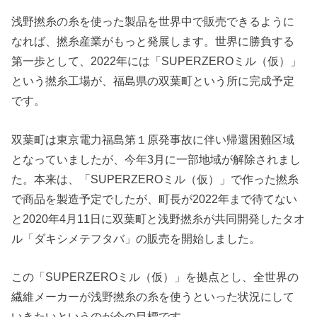
浅野撚糸の糸を使った製品を世界中で販売できるように
なれば、撚糸産業がもっと発展します。世界に勝負する
第一歩として、2022年には「SUPERZEROミル（仮）」
という撚糸工場が、福島県の双葉町という所に完成予定
です。
双葉町は東京電力福島第１原発事故に伴い帰還困難区域
となっていましたが、今年3月に一部地域が解除されまし
た。本来は、「SUPERZEROミル（仮）」で作った撚糸
で商品を製造予定でしたが、町長が2022年まで待てない
と2020年4月11日に双葉町と浅野撚糸が共同開発したタオ
ル「ダキシメテフタバ」の販売を開始しました。
この「SUPERZEROミル（仮）」を拠点とし、全世界の
繊維メーカーが浅野撚糸の糸を使うといった状況にして
いきたいというのが今の目標です。