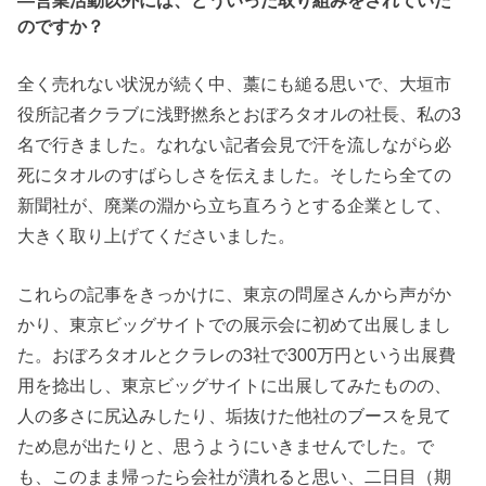
―営業活動以外には、どういった取り組みをされていた
のですか？
全く売れない状況が続く中、藁にも縋る思いで、大垣市
役所記者クラブに浅野撚糸とおぼろタオルの社長、私の3
名で行きました。なれない記者会見で汗を流しながら必
死にタオルのすばらしさを伝えました。そしたら全ての
新聞社が、廃業の淵から立ち直ろうとする企業として、
大きく取り上げてくださいました。
これらの記事をきっかけに、東京の問屋さんから声がか
かり、東京ビッグサイトでの展示会に初めて出展しまし
た。おぼろタオルとクラレの3社で300万円という出展費
用を捻出し、東京ビッグサイトに出展してみたものの、
人の多さに尻込みしたり、垢抜けた他社のブースを見て
ため息が出たりと、思うようにいきませんでした。で
も、このまま帰ったら会社が潰れると思い、二日目（期