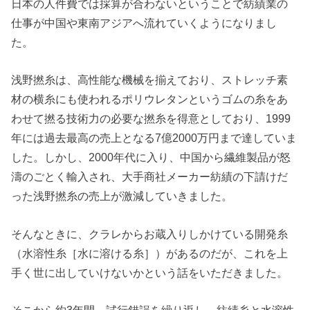
日本の人件費では採算が合わないということで紡績業の
仕事が中国や東南アジアへ流れていくようになりまし
た。
浅野撚糸は、高性能な機械を揃えており、ストレッチ素
材の横糸にも使われるポリウレタンというゴムの糸をあ
わせて撚る技術力の必要な撚糸を得意としており、1999
年には過去最高の売上となる7億2000万円まで達していま
した。しかし、2000年代に入り、中国から繊維製品が怒
濤のごとく輸入され、大手商社メーカー紡績の下請けだ
った浅野撚糸の売上が激減していきました。
そんなときに、クラレからお蔵入りしかけている開発糸
（水溶性糸［水に溶ける糸］）があるのだが、これを上
手く世に出していけないかという話をいただきました。
そこから約3年間、試行錯誤を繰り返し、紡績糸と水溶性