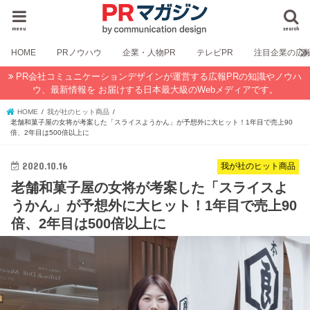
menu
search
HOME
PRノウハウ
企業・人物PR
テレビPR
注目企業の広
PR会社コミュニケーションデザインが運営する広報PRの知識やノウハ
ウ、最新情報を お届けする日本最大級のWebメディアです。
HOME
我が社のヒット商品
老舗和菓子屋の女将が考案した「スライスようかん」が予想外に大ヒット！1年目で売上90
倍、2年目は500倍以上に
2020.10.16
我が社のヒット商品
老舗和菓子屋の女将が考案した「スライスよ
うかん」が予想外に大ヒット！1年目で売上90
倍、2年目は500倍以上に