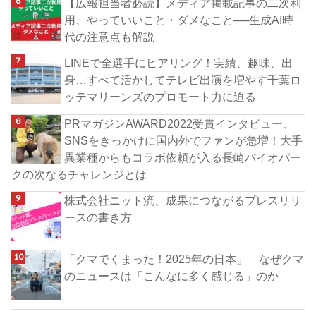
【広報担当者必読】メディア掲載記事の二次利
用、やっていいこと・ダメなこと──生成AI時
代の注意点も解説
LINEで全選手にヒアリング！実績、趣味、出
身…すべて活かしてテレビ出演を増やす千葉ロ
ッテマリーンズのプロモート力に迫る
PRマガジンAWARD2022受賞インタビュー、
SNSをきっかけに国内外でファンが急増！大手
異業種からもコラボ依頼が入る長崎バイオパー
クの次なるチャレンジとは
株式会社ニット流、成果につながるプレスリリ
ースの書き方
「クマでくまった！2025年の日本」 なぜクマ
のニュースは「こんなに多く感じる」のか