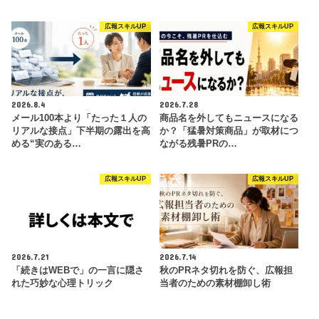
広報スキルUP
広報スキルUP
2026.8.4
2026.7.28
メール100本より「たった１人の
商品名を外してもニュースになる
リアルな接点」下半期の露出を高
か？「猛暑対策商品」が取材につ
める“実のある…
ながる残暑PRの…
広報スキルUP
広報スキルUP
2026.7.21
2026.7.14
「続きはWEBで」の一言に隠さ
秋のPRネタ切れを防ぐ、広報担
れた巧妙な心理トリック
当者のための素材棚卸し術