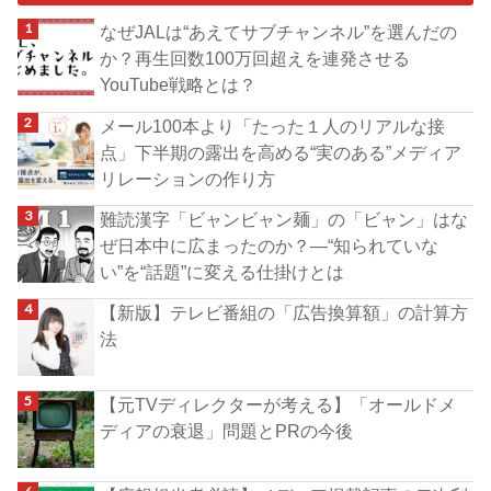
なぜJALは“あえてサブチャンネル”を選んだの
か？再生回数100万回超えを連発させる
YouTube戦略とは？
メール100本より「たった１人のリアルな接
点」下半期の露出を高める“実のある”メディア
リレーションの作り方
難読漢字「ビャンビャン麺」の「ビャン」はな
ぜ日本中に広まったのか？―“知られていな
い”を“話題”に変える仕掛けとは
【新版】テレビ番組の「広告換算額」の計算方
法
【元TVディレクターが考える】「オールドメ
ディアの衰退」問題とPRの今後