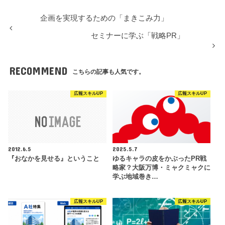
企画を実現するための「まきこみ力」
セミナーに学ぶ「戦略PR」
RECOMMEND
こちらの記事も人気です。
広報スキルUP
広報スキルUP
2012.6.5
2025.5.7
『おなかを見せる』ということ
ゆるキャラの皮をかぶったPR戦
略家？大阪万博・ミャクミャクに
学ぶ地域巻き…
広報スキルUP
広報スキルUP