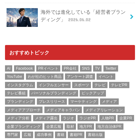
海外では進化している「経営者ブラン
ディング」
2026.06.02
おすすめトピック
AI
Facebook
PRイベント
PR会社
SNS
TV
Twitter
YouTube
わが社のヒット商品
アンケート調査
イベント
インスタグラム
インフルエンサー
スポーツ
テレビ
テレビPR
テレビ番組
パーソナルブランディング
ピックアップ
ブランディング
プレスリリース
マーケティング
メディア
メディアアプローチ
メディアキャラバン
メディアリレーション
メディア分析
メディア露出
ラジオ
ラジオPR
人物PR
企業PR
企業ブランディング
企業広報
取材
地方PR
地方自治体PR
専門家
広報
成功事例
書籍
書籍PR
書籍出版