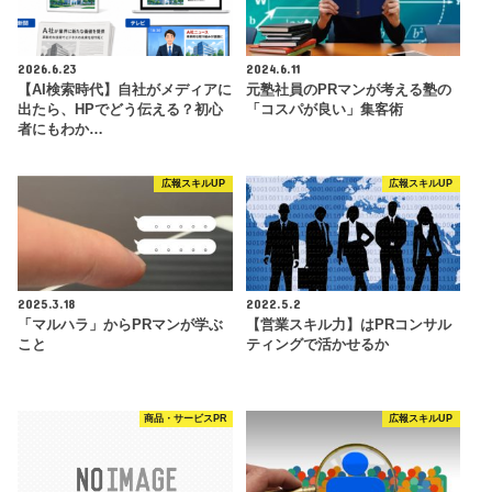
2026.6.23
2024.6.11
【AI検索時代】自社がメディアに
元塾社員のPRマンが考える塾の
出たら、HPでどう伝える？初心
「コスパが良い」集客術
者にもわか…
広報スキルUP
広報スキルUP
2025.3.18
2022.5.2
「マルハラ」からPRマンが学ぶ
【営業スキル力】はPRコンサル
こと
ティングで活かせるか
商品・サービスPR
広報スキルUP