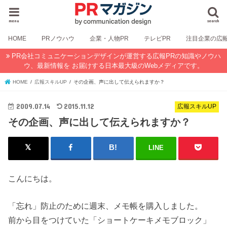
menu
search
HOME
PRノウハウ
企業・人物PR
テレビPR
注目企業の広
PR会社コミュニケーションデザインが運営する広報PRの知識やノウハ
ウ、最新情報を お届けする日本最大級のWebメディアです。
HOME
広報スキルUP
その企画、声に出して伝えられますか？
2009.07.14
2015.11.12
広報スキルUP
その企画、声に出して伝えられますか？
LINE
こんにちは。
「忘れ」防止のために週末、メモ帳を購入しました。
前から目をつけていた「ショートケーキメモブロック」