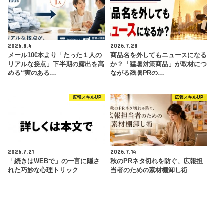
2026.8.4
2026.7.28
メール100本より「たった１人の
商品名を外してもニュースになる
リアルな接点」下半期の露出を高
か？「猛暑対策商品」が取材につ
める“実のある…
ながる残暑PRの…
広報スキルUP
広報スキルUP
2026.7.21
2026.7.14
「続きはWEBで」の一言に隠さ
秋のPRネタ切れを防ぐ、広報担
れた巧妙な心理トリック
当者のための素材棚卸し術