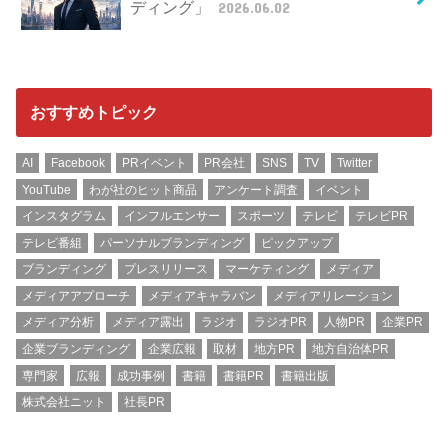
ディング」
2026.06.02
おすすめトピック
AI
Facebook
PRイベント
PR会社
SNS
TV
Twitter
YouTube
わが社のヒット商品
アンケート調査
イベント
インスタグラム
インフルエンサー
スポーツ
テレビ
テレビPR
テレビ番組
パーソナルブランディング
ピックアップ
ブランディング
プレスリリース
マーケティング
メディア
メディアアプローチ
メディアキャラバン
メディアリレーション
メディア分析
メディア露出
ラジオ
ラジオPR
人物PR
企業PR
企業ブランディング
企業広報
取材
地方PR
地方自治体PR
専門家
広報
成功事例
書籍
書籍PR
書籍出版
株式会社ニット
社長PR