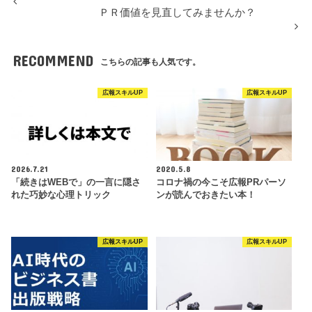
ＰＲ価値を見直してみませんか？
RECOMMEND
こちらの記事も人気です。
広報スキルUP
広報スキルUP
2026.7.21
2020.5.8
「続きはWEBで」の一言に隠さ
コロナ禍の今こそ広報PRパーソ
れた巧妙な心理トリック
ンが読んでおきたい本！
広報スキルUP
広報スキルUP