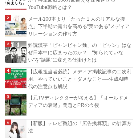
YouTube戦略とは？
メール100本より「たった１人のリアルな接
点」下半期の露出を高める“実のある”メディア
リレーションの作り方
難読漢字「ビャンビャン麺」の「ビャン」はな
ぜ日本中に広まったのか？―“知られていな
い”を“話題”に変える仕掛けとは
【広報担当者必読】メディア掲載記事の二次利
用、やっていいこと・ダメなこと──生成AI時
代の注意点も解説
【元TVディレクターが考える】「オールドメ
ディアの衰退」問題とPRの今後
【新版】テレビ番組の「広告換算額」の計算方
法