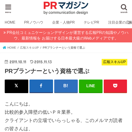
menu
search
HOME
PRノウハウ
企業・人物PR
テレビPR
注目企業の広
PR会社コミュニケーションデザインが運営する広報PRの知識やノウハ
ウ、最新情報を お届けする日本最大級のWebメディアです。
HOME
広報スキルUP
PRプランナーという資格で選ぶ
2011.10.11
2015.11.13
広報スキルUP
PRプランナーという資格で選ぶ
LINE
こんにちは。
比較的参入障壁の低いＰＲ業界。
クライアントの立場でいらっしゃる、このメルマガ読者
の皆さんは、