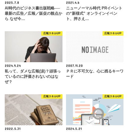
2025.7.8
2021.4.6
AI時代のビジネス書出版戦略──
ニューノーマル時代 PRイベント
最新の広告／広報／販促の観点か
の“新様式” オンラインイベン
ら なぜ今…
ト、押さえ…
広報スキルUP
広報スキルUP
2024.9.24
2007.11.20
私って、ダメな広報(涙)？頑張っ
ＰＲに不可欠な、心に残るキーワ
ているのに評価されないのはな
ード
ぜ？
広報スキルUP
広報スキルUP
2022.5.31
2024.5.21