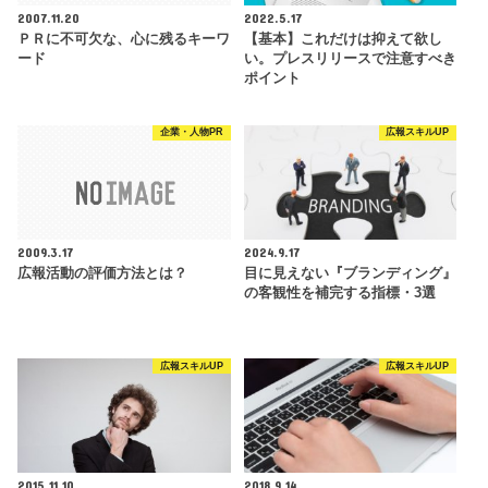
2007.11.20
2022.5.17
ＰＲに不可欠な、心に残るキーワ
【基本】これだけは抑えて欲し
ード
い。プレスリリースで注意すべき
ポイント
企業・人物PR
広報スキルUP
2009.3.17
2024.9.17
広報活動の評価方法とは？
目に見えない『ブランディング』
の客観性を補完する指標・3選
広報スキルUP
広報スキルUP
2015.11.10
2018.9.14