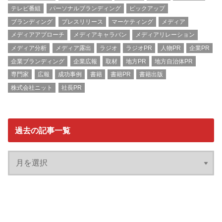
テレビ番組
パーソナルブランディング
ピックアップ
ブランディング
プレスリリース
マーケティング
メディア
メディアアプローチ
メディアキャラバン
メディアリレーション
メディア分析
メディア露出
ラジオ
ラジオPR
人物PR
企業PR
企業ブランディング
企業広報
取材
地方PR
地方自治体PR
専門家
広報
成功事例
書籍
書籍PR
書籍出版
株式会社ニット
社長PR
過去の記事一覧