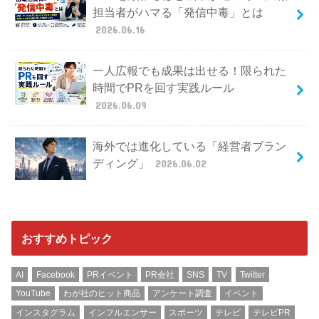
担当者がハマる「発信中毒」とは
2026.06.16
一人広報でも成果は出せる！限られた
時間でPRを回す実践ルール
2026.06.09
海外では進化している「経営者ブラン
ディング」
2026.06.02
おすすめトピック
AI
Facebook
PRイベント
PR会社
SNS
TV
Twitter
YouTube
わが社のヒット商品
アンケート調査
イベント
インスタグラム
インフルエンサー
スポーツ
テレビ
テレビPR