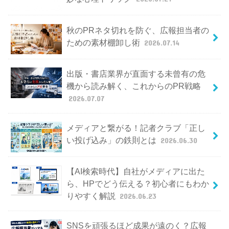
秋のPRネタ切れを防ぐ、広報担当者の
ための素材棚卸し術
2026.07.14
出版・書店業界が直面する未曾有の危
機から読み解く、これからのPR戦略
2026.07.07
メディアと繋がる！記者クラブ「正し
い投げ込み」の鉄則とは
2026.06.30
【AI検索時代】自社がメディアに出た
ら、HPでどう伝える？初心者にもわか
りやすく解説
2026.06.23
SNSを頑張るほど成果が遠のく？広報