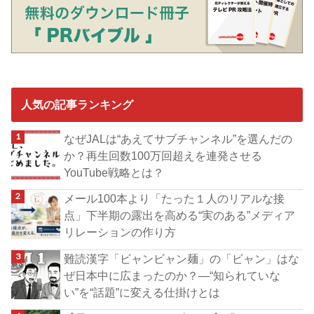
人気の記事ランキング
なぜJALは“あえてサブチャンネル”を選んだの
か？再生回数100万回超えを連発させる
YouTube戦略とは？
メール100本より「たった１人のリアルな接
点」下半期の露出を高める“実のある”メディア
リレーションの作り方
難読漢字「ビャンビャン麺」の「ビャン」はな
ぜ日本中に広まったのか？―“知られていな
い”を“話題”に変える仕掛けとは