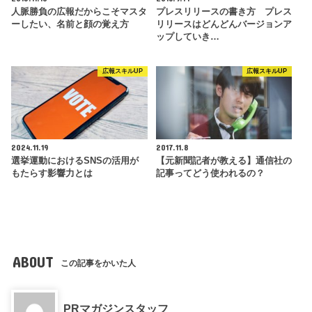
人脈勝負の広報だからこそマスタ
プレスリリースの書き方 プレス
ーしたい、名前と顔の覚え方
リリースはどんどんバージョンア
ップしていき…
広報スキルUP
広報スキルUP
2024.11.19
2017.11.8
選挙運動におけるSNSの活用が
【元新聞記者が教える】通信社の
もたらす影響力とは
記事ってどう使われるの？
ABOUT
この記事をかいた人
PRマガジンスタッフ