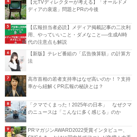
【元TVディレクターが考える】「オールドメ
ディアの衰退」問題とPRの今後
【広報担当者必読】メディア掲載記事の二次利
用、やっていいこと・ダメなこと──生成AI時
代の注意点も解説
【新版】テレビ番組の「広告換算額」の計算方
法
高市首相の若者支持率はなぜ高いのか！？支持
率から紐解くPR広報の秘訣とは？
「クマでくまった！2025年の日本」 なぜクマ
のニュースは「こんなに多く感じる」のか
PRマガジンAWARD2022受賞インタビュー、