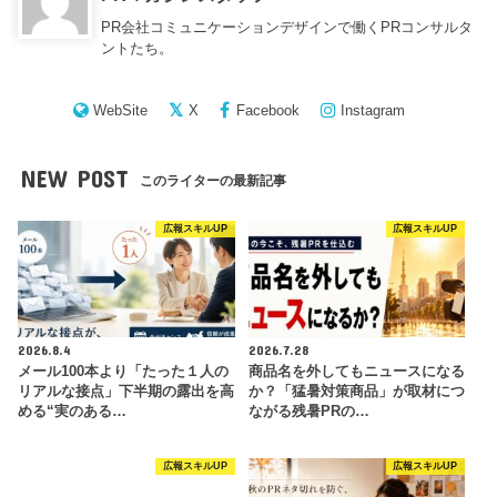
PR会社コミュニケーションデザインで働くPRコンサルタ
ントたち。
WebSite
X
Facebook
Instagram
NEW POST
このライターの最新記事
広報スキルUP
広報スキルUP
2026.8.4
2026.7.28
メール100本より「たった１人の
商品名を外してもニュースになる
リアルな接点」下半期の露出を高
か？「猛暑対策商品」が取材につ
める“実のある…
ながる残暑PRの…
広報スキルUP
広報スキルUP