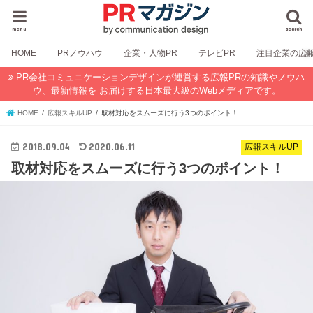
menu
search
HOME
PRノウハウ
企業・人物PR
テレビPR
注目企業の広
PR会社コミュニケーションデザインが運営する広報PRの知識やノウハ
ウ、最新情報を お届けする日本最大級のWebメディアです。
HOME
広報スキルUP
取材対応をスムーズに行う3つのポイント！
2018.09.04
2020.06.11
広報スキルUP
取材対応をスムーズに行う3つのポイント！