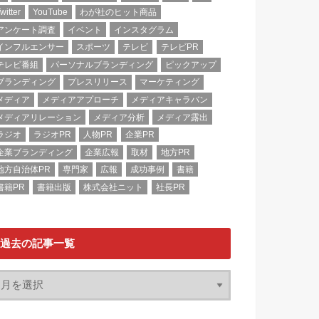
witter
YouTube
わが社のヒット商品
アンケート調査
イベント
インスタグラム
インフルエンサー
スポーツ
テレビ
テレビPR
テレビ番組
パーソナルブランディング
ピックアップ
ブランディング
プレスリリース
マーケティング
メディア
メディアアプローチ
メディアキャラバン
メディアリレーション
メディア分析
メディア露出
ラジオ
ラジオPR
人物PR
企業PR
企業ブランディング
企業広報
取材
地方PR
地方自治体PR
専門家
広報
成功事例
書籍
書籍PR
書籍出版
株式会社ニット
社長PR
過去の記事一覧