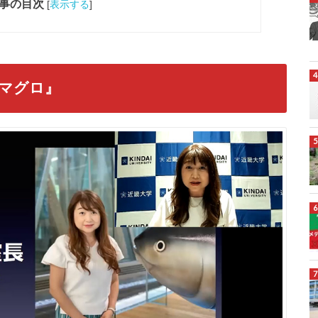
事の目次
[
表示する
]
マグロ』