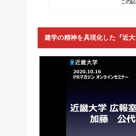
この記
建学の精神を具現化した『近大