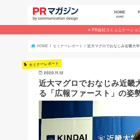
HOME
HOME
広
商
デ
P
イ
業
オ
PR会社コミュニケーショ
HOME
セミナーレポート
近大マグロでおなじみ近畿大学
セミナーレポート
2020.11.12
近大マグロでおなじみ近畿
る「広報ファースト」の姿勢