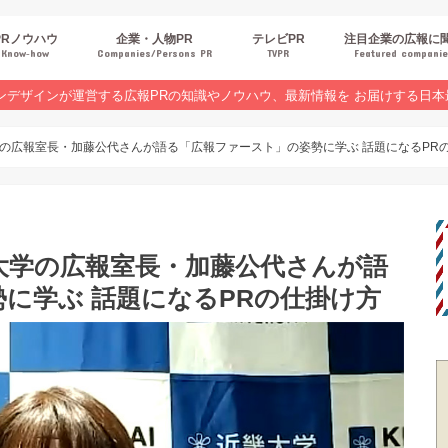
PRノウハウ
企業・人物PR
テレビPR
注目企業の広報に
Know‐how
Companies/Persons PR
TVPR
Featured compani
報スキルUP
品・サービスPR
ジタルPR
Rトレンド
ベントPR
界コラム
ンラインセミナーレポート
ンデザインが運営する広報PRの知識やノウハウ、最新情報を お届けする日本
の広報室長・加藤公代さんが語る「広報ファースト」の姿勢に学ぶ 話題になるPR
大学の広報室長・加藤公代さんが語
に学ぶ 話題になるPRの仕掛け方