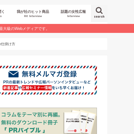
聞く
我が社のヒット商品
話題の女性広報
es
Hit Interview
Interview
search
最大級のWebメディアです。
の仕掛け方