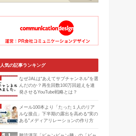
人気の記事ランキング
なぜJALは“あえてサブチャンネル”を選
んだのか？再生回数100万回超えを連
発させるYouTube戦略とは？
メール100本より「たった１人のリア
ルな接点」下半期の露出を高める“実の
ある”メディアリレーションの作り方
難読漢字「ビャンビャン麺」の「ビャ