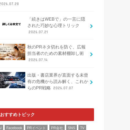
2026.07.28
「続きはWEBで」の一言に隠
された巧妙な心理トリック
2026.07.21
秋のPRネタ切れを防ぐ、広報
担当者のための素材棚卸し術
2026.07.14
出版・書店業界が直面する未曾
有の危機から読み解く、これか
らのPR戦略
2026.07.07
おすすめトピック
I
Facebook
PRイベント
PR会社
SNS
TV