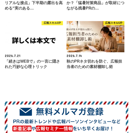
リアルな接点」下半期の露出を高
か？「猛暑対策商品」が取材につ
める“実のある…
ながる残暑PRの…
広報スキルUP
広報スキルUP
2026.7.21
2026.7.14
「続きはWEBで」の一言に隠さ
秋のPRネタ切れを防ぐ、広報担
れた巧妙な心理トリック
当者のための素材棚卸し術