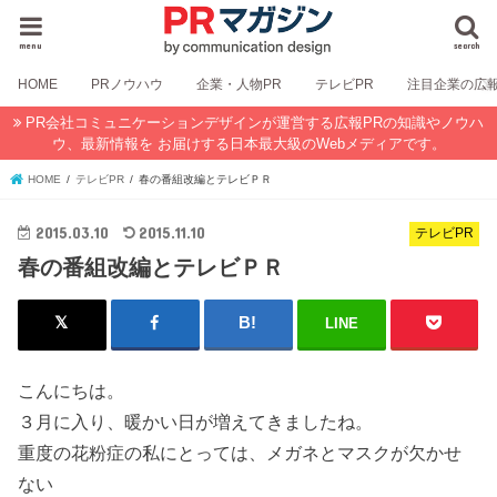
menu
search
HOME
PRノウハウ
企業・人物PR
テレビPR
注目企業の広
PR会社コミュニケーションデザインが運営する広報PRの知識やノウハ
ウ、最新情報を お届けする日本最大級のWebメディアです。
HOME
テレビPR
春の番組改編とテレビＰＲ
2015.03.10
2015.11.10
テレビPR
春の番組改編とテレビＰＲ
LINE
こんにちは。
３月に入り、暖かい日が増えてきましたね。
重度の花粉症の私にとっては、メガネとマスクが欠かせ
ない