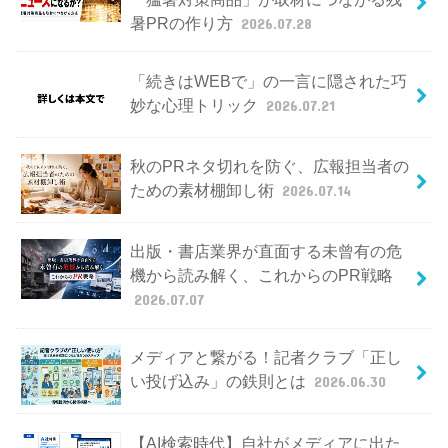
暑PRの作り方
2026.07.28
「続きはWEBで」の一言に隠された巧
妙な心理トリック
2026.07.21
秋のPRネタ切れを防ぐ、広報担当者の
ための素材棚卸し術
2026.07.14
出版・書店業界が直面する未曾有の危
機から読み解く、これからのPR戦略
2026.07.07
メディアと繋がる！記者クラブ「正し
い投げ込み」の鉄則とは
2026.06.30
【AI検索時代】自社がメディアに出た