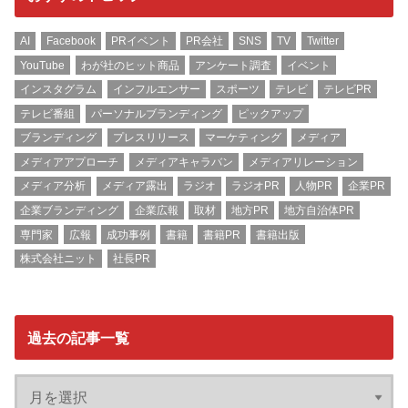
AI
Facebook
PRイベント
PR会社
SNS
TV
Twitter
YouTube
わが社のヒット商品
アンケート調査
イベント
インスタグラム
インフルエンサー
スポーツ
テレビ
テレビPR
テレビ番組
パーソナルブランディング
ピックアップ
ブランディング
プレスリリース
マーケティング
メディア
メディアアプローチ
メディアキャラバン
メディアリレーション
メディア分析
メディア露出
ラジオ
ラジオPR
人物PR
企業PR
企業ブランディング
企業広報
取材
地方PR
地方自治体PR
専門家
広報
成功事例
書籍
書籍PR
書籍出版
株式会社ニット
社長PR
過去の記事一覧