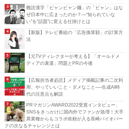
難読漢字「ビャンビャン麺」の「ビャン」はな
ぜ日本中に広まったのか？―“知られていな
い”を“話題”に変える仕掛けとは
【新版】テレビ番組の「広告換算額」の計算方
法
【元TVディレクターが考える】「オールドメ
ディアの衰退」問題とPRの今後
【広報担当者必読】メディア掲載記事の二次利
用、やっていいこと・ダメなこと──生成AI時
代の注意点も解説
PRマガジンAWARD2022受賞インタビュー、
SNSをきっかけに国内外でファンが急増！大手
異業種からもコラボ依頼が入る長崎バイオパー
クの次なるチャレンジとは