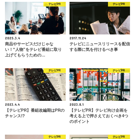
テレビPR
テレビPR
2025.3.4
2017.11.24
商品やサービスだけじゃな
テレビにニュースリリースを配信
い！“人物”をテレビ番組に取り
する際に気を付けるべき事
上げてもらうための…
テレビPR
テレビPR
2023.4.4
2023.8.1
【テレビPR】番組改編期はPRの
【テレビPR】テレビ向け企画を
チャンス!?
考える上で押さえておくべき4つ
のポイント
テレビPR
テレビPR