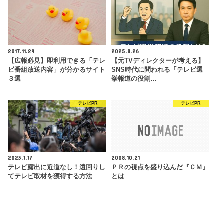
2017.11.29
2025.8.26
【広報必見】即利用できる「テレ
【元TVディレクターが考える】
ビ番組放送内容」が分かるサイト
SNS時代に問われる「テレビ選
３選
挙報道の役割…
テレビPR
テレビPR
2023.1.17
2008.10.21
テレビ露出に近道なし！遠回りし
ＰＲの視点を盛り込んだ『ＣＭ』
てテレビ取材を獲得する方法
とは