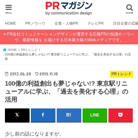
menu
search
HOME
PRノウハウ
企業・人物PR
テレビPR
注目企業の広
PR会社コミュニケーションデザインが運営する広報PRの知識やノウハ
ウ、最新情報を お届けする日本最大級のWebメディアです。
HOME
PRトレンド
100億の利益創出も夢じゃない!? 東京駅リニューアルに学ぶ、「過去を美化する心理」の活
用
2013.06.28
2015.11.10
PRトレンド
100億の利益創出も夢じゃない!? 東京駅リニ
ューアルに学ぶ、「過去を美化する心理」の
活用
LINE
少し前の話になりますが、