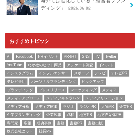
海外では進化している「経営者ブラン
ディング」
2026.06.02
おすすめトピック
AI
Facebook
PRイベント
PR会社
SNS
TV
Twitter
YouTube
わが社のヒット商品
アンケート調査
イベント
インスタグラム
インフルエンサー
スポーツ
テレビ
テレビPR
テレビ番組
パーソナルブランディング
ピックアップ
ブランディング
プレスリリース
マーケティング
メディア
メディアアプローチ
メディアキャラバン
メディアリレーション
メディア分析
メディア露出
ラジオ
ラジオPR
人物PR
企業PR
企業ブランディング
企業広報
取材
地方PR
地方自治体PR
専門家
広報
成功事例
書籍
書籍PR
書籍出版
株式会社ニット
社長PR