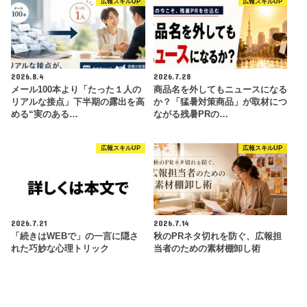
広報スキルUP
広報スキルUP
2026.8.4
2026.7.28
メール100本より「たった１人の
商品名を外してもニュースになる
リアルな接点」下半期の露出を高
か？「猛暑対策商品」が取材につ
める“実のある…
ながる残暑PRの…
広報スキルUP
広報スキルUP
2026.7.21
2026.7.14
「続きはWEBで」の一言に隠さ
秋のPRネタ切れを防ぐ、広報担
れた巧妙な心理トリック
当者のための素材棚卸し術