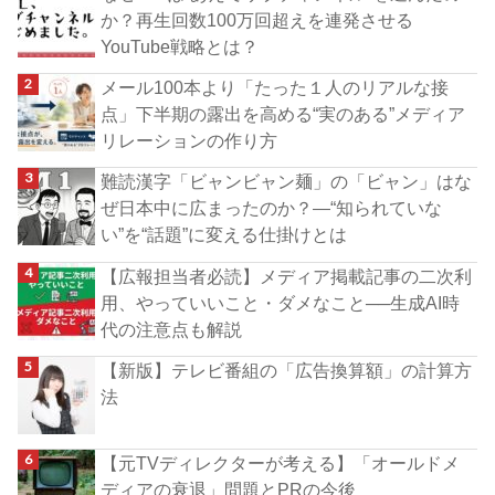
か？再生回数100万回超えを連発させる
YouTube戦略とは？
メール100本より「たった１人のリアルな接
点」下半期の露出を高める“実のある”メディア
リレーションの作り方
難読漢字「ビャンビャン麺」の「ビャン」はな
ぜ日本中に広まったのか？―“知られていな
い”を“話題”に変える仕掛けとは
【広報担当者必読】メディア掲載記事の二次利
用、やっていいこと・ダメなこと──生成AI時
代の注意点も解説
【新版】テレビ番組の「広告換算額」の計算方
法
【元TVディレクターが考える】「オールドメ
ディアの衰退」問題とPRの今後