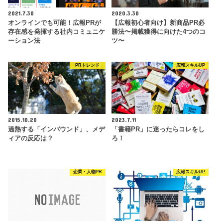
2021.7.30
2020.3.30
オンラインでも可能！広報PRが
【広報初心者向け】新商品PR必
存在感を発揮する社内コミュニケ
勝法〜掲載獲得に向けた4つのコ
ーション法
ツ〜
PRトレンド
広報スキルUP
2015.10.20
2023.7.11
過熱する「インバウンド」、メデ
「書籍PR」に迷ったらコレをし
ィアの反応は？
ろ！
企業・人物PR
広報スキルUP