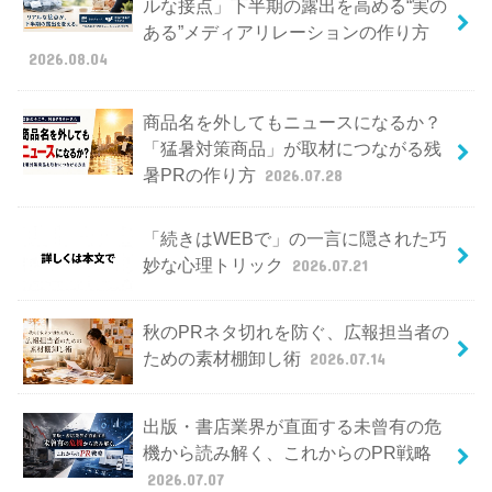
ルな接点」下半期の露出を高める“実の
ある”メディアリレーションの作り方
2026.08.04
商品名を外してもニュースになるか？
「猛暑対策商品」が取材につながる残
暑PRの作り方
2026.07.28
「続きはWEBで」の一言に隠された巧
妙な心理トリック
2026.07.21
秋のPRネタ切れを防ぐ、広報担当者の
ための素材棚卸し術
2026.07.14
出版・書店業界が直面する未曾有の危
機から読み解く、これからのPR戦略
2026.07.07