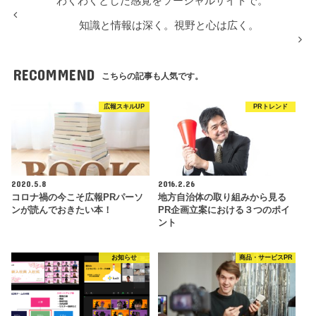
わくわくとした感覚をソーシャルサイトで。
知識と情報は深く。視野と心は広く。
RECOMMEND
こちらの記事も人気です。
広報スキルUP
PRトレンド
2020.5.8
2016.2.26
コロナ禍の今こそ広報PRパーソ
地方自治体の取り組みから見る
ンが読んでおきたい本！
PR企画立案における３つのポイ
ント
お知らせ
商品・サービスPR