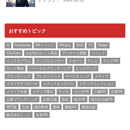
ディング」
2026.06.02
おすすめトピック
AI
Facebook
PRイベント
PR会社
SNS
TV
Twitter
YouTube
わが社のヒット商品
アンケート調査
イベント
インスタグラム
インフルエンサー
スポーツ
テレビ
テレビPR
テレビ番組
パーソナルブランディング
ピックアップ
ブランディング
プレスリリース
マーケティング
メディア
メディアアプローチ
メディアキャラバン
メディアリレーション
メディア分析
メディア露出
ラジオ
ラジオPR
人物PR
企業PR
企業ブランディング
企業広報
取材
地方PR
地方自治体PR
専門家
広報
成功事例
書籍
書籍PR
書籍出版
株式会社ニット
社長PR