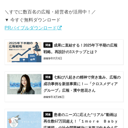
＼すでに数百名の広報・経営者が活用中！／
▼ 今すぐ無料ダウンロード
PRバイブルダウンロード
成果に直結する！2025年下半期の広報
戦略。再設計の3ステップとは？
2025年7月1日
七転び八起きの精神で突き進み、広報の
成功事例を新規事業に！―「クロスメディア
グループ」広報・濱中悠花さん
2025年3月25日
患者のニーズに応えた“リアル”動画は
再生数67万回超え！「１ｍｏｒｅ Ｂａｂｙ
応援団」の社会問題解決に本気で向き合う広