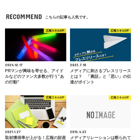
RECOMMEND
こちらの記事も人気です。
広報スキルUP
広報スキルUP
2024.12.17
2023.7.18
PRマンが興味を寄せる、アイド
メディアに刺さるプレスリリース
ルなどのファン大多数が行う”あ
とは？ 「裏話」と「思い」の伝
の行動”
達がポイント
広報スキルUP
広報スキルUP
2021.1.27
2015.4.23
取材獲得率が上がる！広報の財産
メディアリレーションは断られて