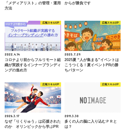
「メディアリスト」の管理・運用
からが勝負です
方法
広報スキルUP
広報スキルUP
2022.4.14
2025.7.29
コロナより前からフルリモート組
2025夏 “人が集まる”イベントは
織が実践するインナーブランディ
こうつくる！夏イベントPRの勝
ングの進め方
ちパターン
広報スキルUP
広報スキルUP
2026.3.17
2011.3.30
なぜ「りくりゅう」は応援された
多くの人の脳に入り込むＰＲと
のか オリンピックから学ぶPR
は？