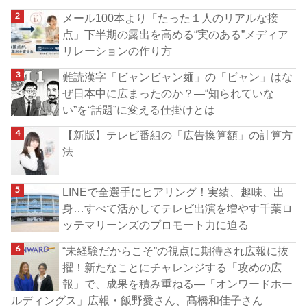
メール100本より「たった１人のリアルな接
点」下半期の露出を高める“実のある”メディア
リレーションの作り方
難読漢字「ビャンビャン麺」の「ビャン」はな
ぜ日本中に広まったのか？―“知られていな
い”を“話題”に変える仕掛けとは
【新版】テレビ番組の「広告換算額」の計算方
法
LINEで全選手にヒアリング！実績、趣味、出
身…すべて活かしてテレビ出演を増やす千葉ロ
ッテマリーンズのプロモート力に迫る
“未経験だからこそ”の視点に期待され広報に抜
擢！新たなことにチャレンジする「攻めの広
報」で、成果を積み重ねる―「オンワードホー
ルディングス」広報・飯野愛さん、髙橋和佳子さん