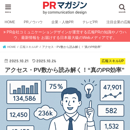
menu
search
HOME
PRノウハウ
企業・人物PR
テレビPR
注目企業の広
PR会社コミュニケーションデザインが運営する広報PRの知識やノウハ
ウ、最新情報を お届けする日本最大級のWebメディアです。
HOME
広報スキルUP
アクセス・PV数から読み解く！“真のPR効率”
2025.10.21
2025.10.26
広報スキルUP
アクセス・PV数から読み解く！“真のPR効率”