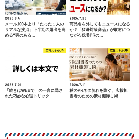
2026.8.4
2026.7.28
メール100本より「たった１人の
商品名を外してもニュースになる
リアルな接点」下半期の露出を高
か？「猛暑対策商品」が取材につ
める“実のある…
ながる残暑PRの…
広報スキルUP
広報スキルUP
2026.7.21
2026.7.14
「続きはWEBで」の一言に隠さ
秋のPRネタ切れを防ぐ、広報担
れた巧妙な心理トリック
当者のための素材棚卸し術