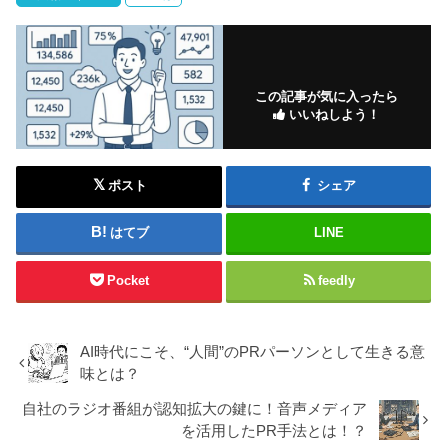
この記事が気に入ったら
いいねしよう！
ポスト
シェア
はてブ
LINE
Pocket
feedly
AI時代にこそ、“人間”のPRパーソンとして生きる意
味とは？
自社のラジオ番組が認知拡大の鍵に！音声メディア
を活用したPR手法とは！？