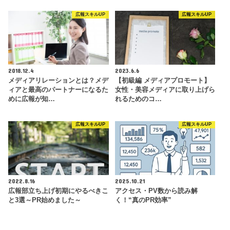
広報スキルUP
広報スキルUP
2018.12.4
2023.6.6
メディアリレーションとは？メデ
【初級編 メディアプロモート】
ィアと最高のパートナーになるた
女性・美容メディアに取り上げら
めに広報が知…
れるためのコ…
広報スキルUP
広報スキルUP
2022.8.16
2025.10.21
広報部立ち上げ初期にやるべきこ
アクセス・PV数から読み解
と3選～PR始めました～
く！“真のPR効率”