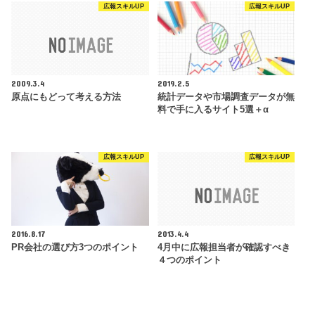
広報スキルUP
広報スキルUP
2009.3.4
2019.2.5
原点にもどって考える方法
統計データや市場調査データが無
料で手に入るサイト5選＋α
広報スキルUP
広報スキルUP
2016.8.17
2013.4.4
PR会社の選び方3つのポイント
4月中に広報担当者が確認すべき
４つのポイント