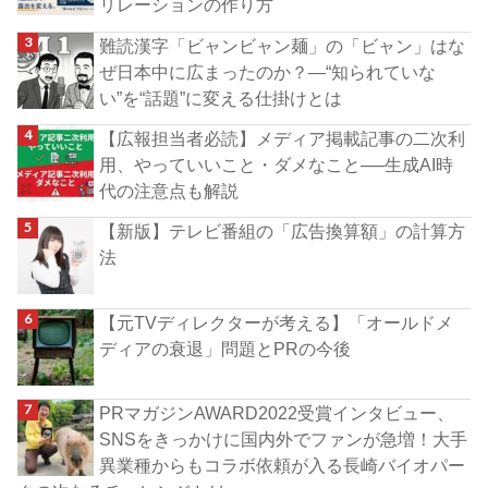
リレーションの作り方
難読漢字「ビャンビャン麺」の「ビャン」はな
ぜ日本中に広まったのか？―“知られていな
い”を“話題”に変える仕掛けとは
【広報担当者必読】メディア掲載記事の二次利
用、やっていいこと・ダメなこと──生成AI時
代の注意点も解説
【新版】テレビ番組の「広告換算額」の計算方
法
【元TVディレクターが考える】「オールドメ
ディアの衰退」問題とPRの今後
PRマガジンAWARD2022受賞インタビュー、
SNSをきっかけに国内外でファンが急増！大手
異業種からもコラボ依頼が入る長崎バイオパー