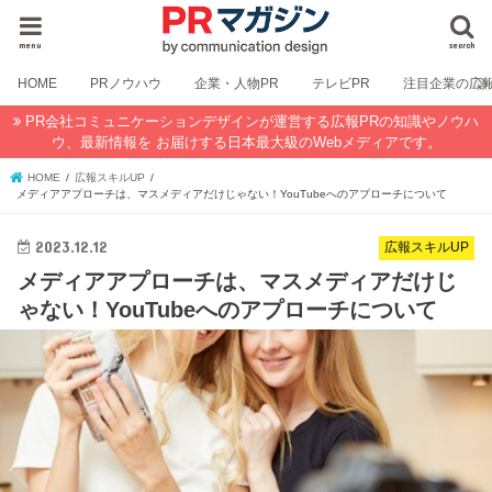
menu
search
HOME
PRノウハウ
企業・人物PR
テレビPR
注目企業の広
PR会社コミュニケーションデザインが運営する広報PRの知識やノウハ
ウ、最新情報を お届けする日本最大級のWebメディアです。
HOME
広報スキルUP
メディアアプローチは、マスメディアだけじゃない！YouTubeへのアプローチについて
2023.12.12
広報スキルUP
メディアアプローチは、マスメディアだけじ
ゃない！YouTubeへのアプローチについて