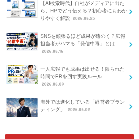
【AI検索時代】自社がメディアに出た
ら、HPでどう伝える？初心者にもわか
りやすく解説
2026.06.23
SNSを頑張るほど成果が遠のく？広報
担当者がハマる「発信中毒」とは
2026.06.16
一人広報でも成果は出せる！限られた
時間でPRを回す実践ルール
2026.06.09
海外では進化している「経営者ブラン
ディング」
2026.06.02