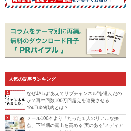
人気の記事ランキング
なぜJALは“あえてサブチャンネル”を選んだの
か？再生回数100万回超えを連発させる
YouTube戦略とは？
メール100本より「たった１人のリアルな接
点」下半期の露出を高める“実のある”メディア