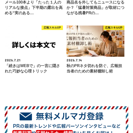
メール100本より「たった１人の
商品名を外してもニュースになる
リアルな接点」下半期の露出を高
か？「猛暑対策商品」が取材につ
める“実のある…
ながる残暑PRの…
広報スキルUP
広報スキルUP
2026.7.21
2026.7.14
「続きはWEBで」の一言に隠さ
秋のPRネタ切れを防ぐ、広報担
れた巧妙な心理トリック
当者のための素材棚卸し術