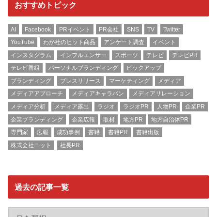
おすすめトピック
AI
Facebook
PRイベント
PR会社
SNS
TV
Twitter
YouTube
わが社のヒット商品
アンケート調査
イベント
インスタグラム
インフルエンサー
スポーツ
テレビ
テレビPR
テレビ番組
パーソナルブランディング
ピックアップ
ブランディング
プレスリリース
マーケティング
メディア
メディアアプローチ
メディアキャラバン
メディアリレーション
メディア分析
メディア露出
ラジオ
ラジオPR
人物PR
企業PR
企業ブランディング
企業広報
取材
地方PR
地方自治体PR
専門家
広報
成功事例
書籍
書籍PR
書籍出版
株式会社ニット
社長PR
過去の記事一覧