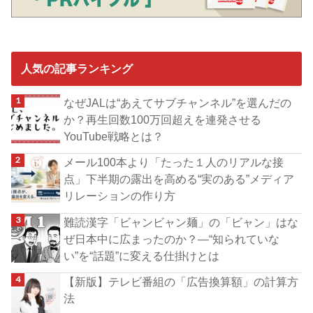
人気の記事ランキング
なぜJALは“あえてサブチャンネル”を選んだの
か？再生回数100万回超えを連発させる
YouTube戦略とは？
メール100本より「たった１人のリアルな接
点」下半期の露出を高める“実のある”メディア
リレーションの作り方
難読漢字「ビャンビャン麺」の「ビャン」はな
ぜ日本中に広まったのか？―“知られていな
い”を“話題”に変える仕掛けとは
【新版】テレビ番組の「広告換算額」の計算方
法