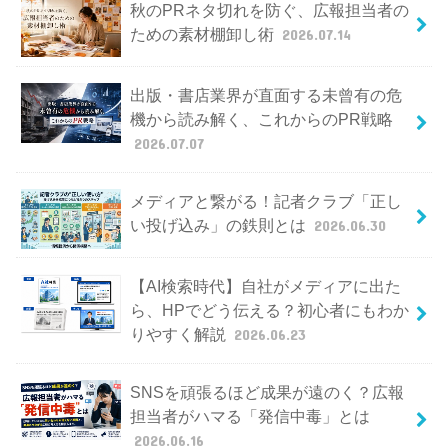
秋のPRネタ切れを防ぐ、広報担当者の
ための素材棚卸し術
2026.07.14
出版・書店業界が直面する未曾有の危
機から読み解く、これからのPR戦略
2026.07.07
メディアと繋がる！記者クラブ「正し
い投げ込み」の鉄則とは
2026.06.30
【AI検索時代】自社がメディアに出た
ら、HPでどう伝える？初心者にもわか
りやすく解説
2026.06.23
SNSを頑張るほど成果が遠のく？広報
担当者がハマる「発信中毒」とは
2026.06.16