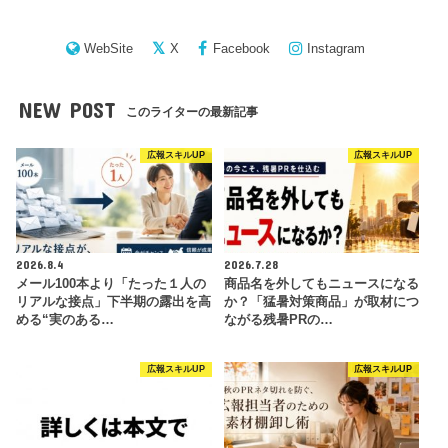
WebSite
X
Facebook
Instagram
NEW POST
このライターの最新記事
広報スキルUP
広報スキルUP
2026.8.4
2026.7.28
メール100本より「たった１人の
商品名を外してもニュースになる
リアルな接点」下半期の露出を高
か？「猛暑対策商品」が取材につ
める“実のある…
ながる残暑PRの…
広報スキルUP
広報スキルUP