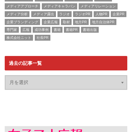
メディアアプローチ
メディアキャラバン
メディアリレーション
メディア分析
メディア露出
ラジオ
ラジオPR
人物PR
企業PR
企業ブランディング
企業広報
取材
地方PR
地方自治体PR
専門家
広報
成功事例
書籍
書籍PR
書籍出版
株式会社ニット
社長PR
過去の記事一覧