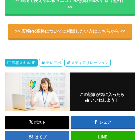
>> 現場で使える広報マニュアルを資料請求する（無料）
<<
>> 広報PR業務についてに相談したい方はこちらから <<
広報スキルUP
テレアポ
メディアリレーション
この記事が気に入ったら
いいねしよう！
ポスト
シェア
はてブ
LINE