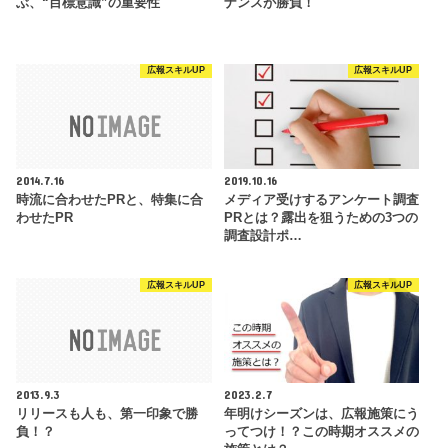
ぶ、“目標意識”の重要性
ナンスが勝負！
広報スキルUP
広報スキルUP
2014.7.16
2019.10.16
時流に合わせたPRと、特集に合
メディア受けするアンケート調査
わせたPR
PRとは？露出を狙うための3つの
調査設計ポ…
広報スキルUP
広報スキルUP
2013.9.3
2023.2.7
リリースも人も、第一印象で勝
年明けシーズンは、広報施策にう
負！？
ってつけ！？この時期オススメの