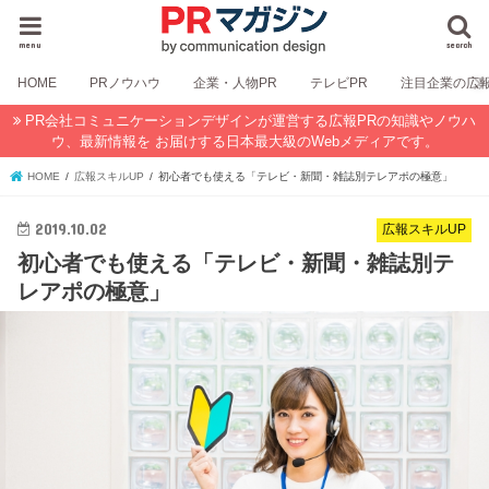
menu
search
HOME
PRノウハウ
企業・人物PR
テレビPR
注目企業の広
PR会社コミュニケーションデザインが運営する広報PRの知識やノウハ
ウ、最新情報を お届けする日本最大級のWebメディアです。
HOME
広報スキルUP
初心者でも使える「テレビ・新聞・雑誌別テレアポの極意」
2019.10.02
広報スキルUP
初心者でも使える「テレビ・新聞・雑誌別テ
レアポの極意」