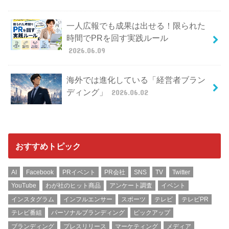
一人広報でも成果は出せる！限られた
時間でPRを回す実践ルール
2026.06.09
海外では進化している「経営者ブラン
ディング」
2026.06.02
おすすめトピック
AI
Facebook
PRイベント
PR会社
SNS
TV
Twitter
YouTube
わが社のヒット商品
アンケート調査
イベント
インスタグラム
インフルエンサー
スポーツ
テレビ
テレビPR
テレビ番組
パーソナルブランディング
ピックアップ
ブランディング
プレスリリース
マーケティング
メディア