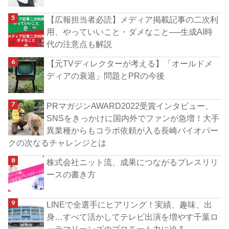
【広報担当者必読】メディア掲載記事の二次利
用、やっていいこと・ダメなこと──生成AI時
代の注意点も解説
【元TVディレクターが考える】「オールドメ
ディアの衰退」問題とPRの今後
PRマガジンAWARD2022受賞インタビュー、
SNSをきっかけに国内外でファンが急増！大手
異業種からもコラボ依頼が入る長崎バイオパー
クの次なるチャレンジとは
株式会社ニット流、成果につながるプレスリリ
ースの書き方
LINEで全選手にヒアリング！実績、趣味、出
身…すべて活かしてテレビ出演を増やす千葉ロ
ッテマリーンズのプロモート力に迫る