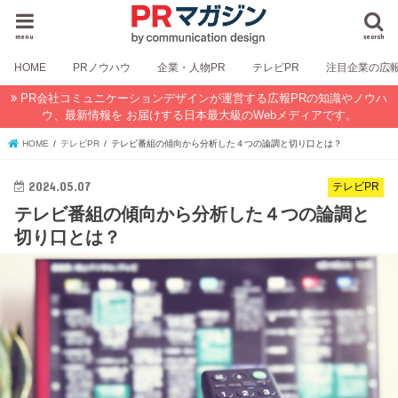
menu
search
HOME
PRノウハウ
企業・人物PR
テレビPR
注目企業の広
PR会社コミュニケーションデザインが運営する広報PRの知識やノウハ
ウ、最新情報を お届けする日本最大級のWebメディアです。
HOME
テレビPR
テレビ番組の傾向から分析した４つの論調と切り口とは？
2024.05.07
テレビPR
テレビ番組の傾向から分析した４つの論調と
切り口とは？