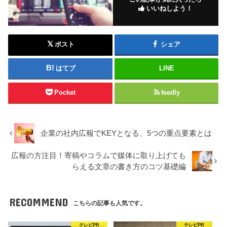
いいねしよう！
ポスト
シェア
はてブ
LINE
Pocket
feedly
企業の社内広報でKEYとなる、5つの重点要素とは
広報の方注目！寄稿やコラムで媒体に取り上げても
らえる文章の書き方のコツ基礎編
RECOMMEND
こちらの記事も人気です。
テレビPR
テレビPR