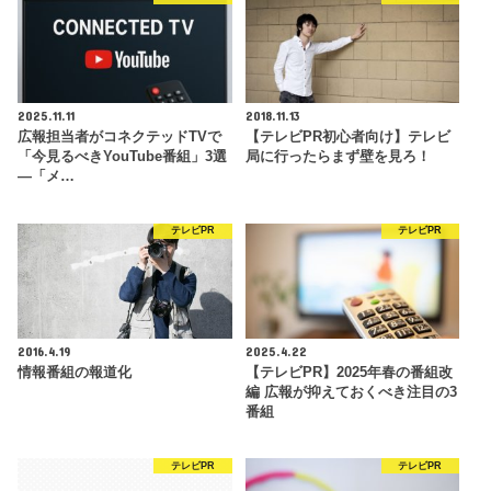
2025.11.11
2018.11.13
広報担当者がコネクテッドTVで
【テレビPR初心者向け】テレビ
「今見るべきYouTube番組」3選
局に行ったらまず壁を見ろ！
―「メ…
テレビPR
テレビPR
2016.4.19
2025.4.22
情報番組の報道化
【テレビPR】2025年春の番組改
編 広報が抑えておくべき注目の3
番組
テレビPR
テレビPR