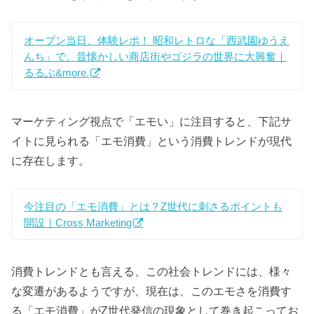
オープン当日、体験レポ！ 昭和レトロな「西武園ゆうえ
んち」で、昔懐かしい商店街やゴジラの世界に大興奮｜
るるぶ&more.
マーケティング視点で「エモい」に注目すると、下記サ
イトに見られる「エモ消費」という消費トレンドが現代
に存在します。
今注目の「エモ消費」とは？Z世代に刺さるポイントも
開設｜Cross Marketing
消費トレンドとも言える、この社会トレンドには、様々
な変遷があるようですが、現在は、このエモさを消費す
る「エモ消費」がZ世代発信の現象として巻き起こってお