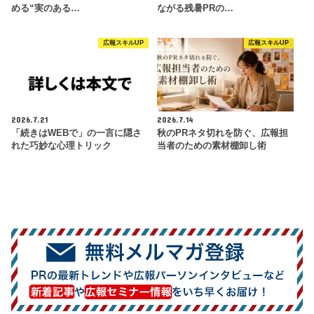
める“実のある…
ながる残暑PRの…
広報スキルUP
広報スキルUP
2026.7.21
2026.7.14
「続きはWEBで」の一言に隠さ
秋のPRネタ切れを防ぐ、広報担
れた巧妙な心理トリック
当者のための素材棚卸し術