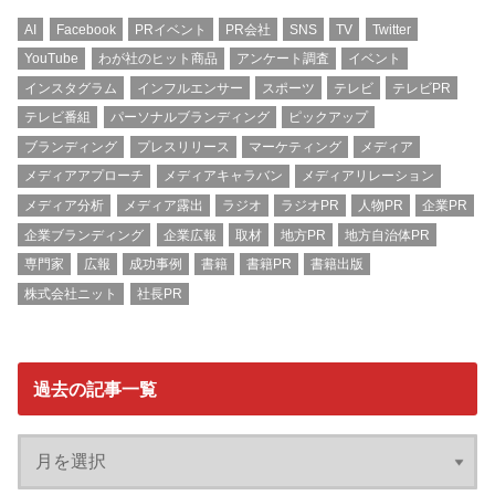
AI
Facebook
PRイベント
PR会社
SNS
TV
Twitter
YouTube
わが社のヒット商品
アンケート調査
イベント
インスタグラム
インフルエンサー
スポーツ
テレビ
テレビPR
テレビ番組
パーソナルブランディング
ピックアップ
ブランディング
プレスリリース
マーケティング
メディア
メディアアプローチ
メディアキャラバン
メディアリレーション
メディア分析
メディア露出
ラジオ
ラジオPR
人物PR
企業PR
企業ブランディング
企業広報
取材
地方PR
地方自治体PR
専門家
広報
成功事例
書籍
書籍PR
書籍出版
株式会社ニット
社長PR
過去の記事一覧