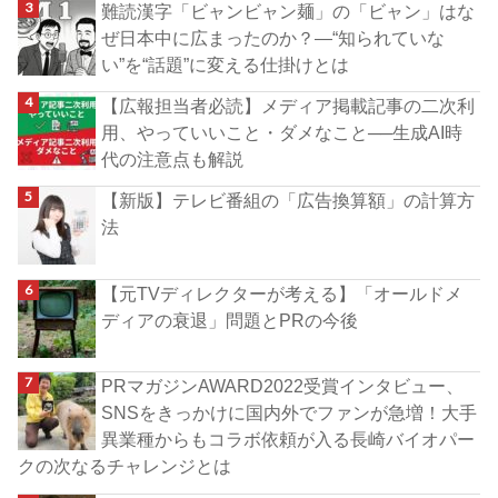
難読漢字「ビャンビャン麺」の「ビャン」はな
ぜ日本中に広まったのか？―“知られていな
い”を“話題”に変える仕掛けとは
【広報担当者必読】メディア掲載記事の二次利
用、やっていいこと・ダメなこと──生成AI時
代の注意点も解説
【新版】テレビ番組の「広告換算額」の計算方
法
【元TVディレクターが考える】「オールドメ
ディアの衰退」問題とPRの今後
PRマガジンAWARD2022受賞インタビュー、
SNSをきっかけに国内外でファンが急増！大手
異業種からもコラボ依頼が入る長崎バイオパー
クの次なるチャレンジとは