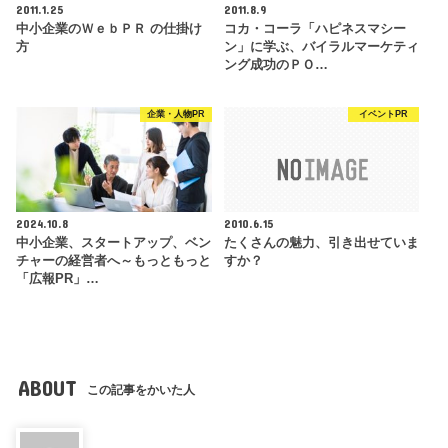
2011.1.25
2011.8.9
中小企業のＷｅｂＰＲ の仕掛け
コカ・コーラ「ハピネスマシー
方
ン」に学ぶ、バイラルマーケティ
ング成功のＰＯ…
企業・人物PR
イベントPR
2024.10.8
2010.6.15
中小企業、スタートアップ、ベン
たくさんの魅力、引き出せていま
チャーの経営者へ～もっともっと
すか？
「広報PR」…
ABOUT
この記事をかいた人