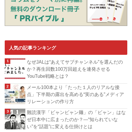
人気の記事ランキング
なぜJALは“あえてサブチャンネル”を選んだの
か？再生回数100万回超えを連発させる
YouTube戦略とは？
メール100本より「たった１人のリアルな接
点」下半期の露出を高める“実のある”メディア
リレーションの作り方
難読漢字「ビャンビャン麺」の「ビャン」はな
ぜ日本中に広まったのか？―“知られていな
い”を“話題”に変える仕掛けとは