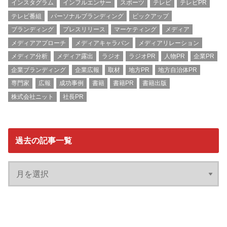
インスタグラム
インフルエンサー
スポーツ
テレビ
テレビPR
テレビ番組
パーソナルブランディング
ピックアップ
ブランディング
プレスリリース
マーケティング
メディア
メディアアプローチ
メディアキャラバン
メディアリレーション
メディア分析
メディア露出
ラジオ
ラジオPR
人物PR
企業PR
企業ブランディング
企業広報
取材
地方PR
地方自治体PR
専門家
広報
成功事例
書籍
書籍PR
書籍出版
株式会社ニット
社長PR
過去の記事一覧