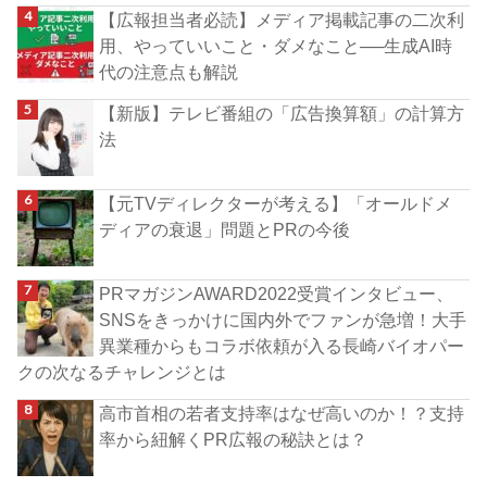
【広報担当者必読】メディア掲載記事の二次利
用、やっていいこと・ダメなこと──生成AI時
代の注意点も解説
【新版】テレビ番組の「広告換算額」の計算方
法
【元TVディレクターが考える】「オールドメ
ディアの衰退」問題とPRの今後
PRマガジンAWARD2022受賞インタビュー、
SNSをきっかけに国内外でファンが急増！大手
異業種からもコラボ依頼が入る長崎バイオパー
クの次なるチャレンジとは
高市首相の若者支持率はなぜ高いのか！？支持
率から紐解くPR広報の秘訣とは？