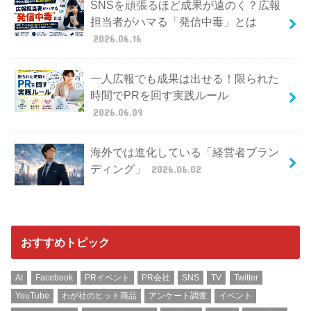
SNSを頑張るほど成果が遠のく？広報
担当者がハマる「発信中毒」とは
2026.06.16
一人広報でも成果は出せる！限られた
時間でPRを回す実践ルール
2026.06.09
海外では進化している「経営者ブラン
ディング」
2026.06.02
おすすめトピック
AI
Facebook
PRイベント
PR会社
SNS
TV
Twitter
YouTube
わが社のヒット商品
アンケート調査
イベント