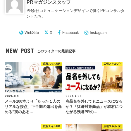
PRマガジンスタッフ
PR会社コミュニケーションデザインで働くPRコンサルタ
ントたち。
WebSite
X
Facebook
Instagram
NEW POST
このライターの最新記事
広報スキルUP
広報スキルUP
2026.8.4
2026.7.28
メール100本より「たった１人の
商品名を外してもニュースになる
リアルな接点」下半期の露出を高
か？「猛暑対策商品」が取材につ
める“実のある…
ながる残暑PRの…
広報スキルUP
広報スキルUP