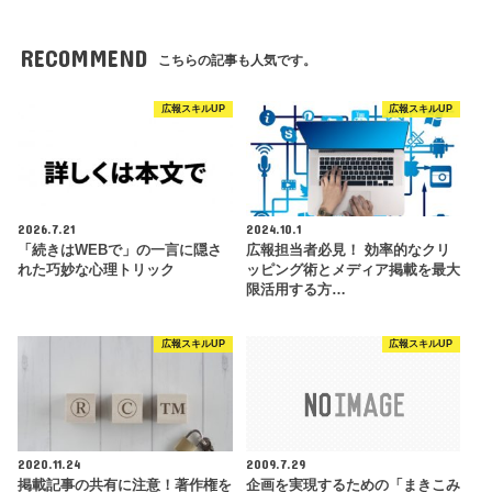
RECOMMEND
こちらの記事も人気です。
広報スキルUP
広報スキルUP
2026.7.21
2024.10.1
「続きはWEBで」の一言に隠さ
広報担当者必見！ 効率的なクリ
れた巧妙な心理トリック
ッピング術とメディア掲載を最大
限活用する方…
広報スキルUP
広報スキルUP
2020.11.24
2009.7.29
掲載記事の共有に注意！著作権を
企画を実現するための「まきこみ