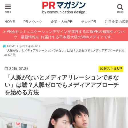
menu
search
HOME
PRノウハウ
企業・人物PR
テレビPR
注目企業の広
PR会社コミュニケーションデザインが運営する広報PRの知識やノウハ
ウ、最新情報を お届けする日本最大級のWebメディアです。
HOME
広報スキルUP
「人脈がないとメディアリレーションできない」は嘘？人脈ゼロでもメディアアプローチを始
める方法
2016.07.26
広報スキルUP
「人脈がないとメディアリレーションできな
い」は嘘？人脈ゼロでもメディアアプローチ
を始める方法