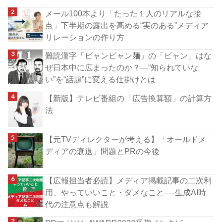
メール100本より「たった１人のリアルな接
点」下半期の露出を高める“実のある”メディア
リレーションの作り方
難読漢字「ビャンビャン麺」の「ビャン」はな
ぜ日本中に広まったのか？―“知られていな
い”を“話題”に変える仕掛けとは
【新版】テレビ番組の「広告換算額」の計算方
法
【元TVディレクターが考える】「オールドメ
ディアの衰退」問題とPRの今後
【広報担当者必読】メディア掲載記事の二次利
用、やっていいこと・ダメなこと──生成AI時
代の注意点も解説