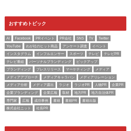
おすすめトピック
AI
Facebook
PRイベント
PR会社
SNS
TV
Twitter
YouTube
わが社のヒット商品
アンケート調査
イベント
インスタグラム
インフルエンサー
スポーツ
テレビ
テレビPR
テレビ番組
パーソナルブランディング
ピックアップ
ブランディング
プレスリリース
マーケティング
メディア
メディアアプローチ
メディアキャラバン
メディアリレーション
メディア分析
メディア露出
ラジオ
ラジオPR
人物PR
企業PR
企業ブランディング
企業広報
取材
地方PR
地方自治体PR
専門家
広報
成功事例
書籍
書籍PR
書籍出版
株式会社ニット
社長PR