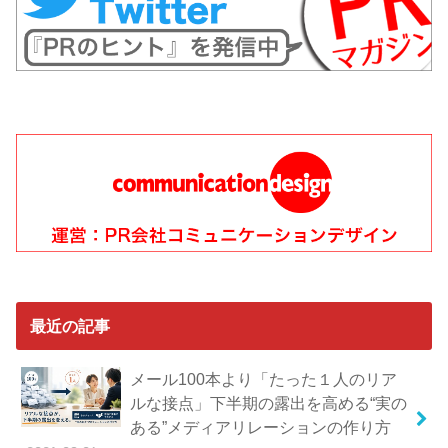
最近の記事
メール100本より「たった１人のリア
ルな接点」下半期の露出を高める“実の
ある”メディアリレーションの作り方