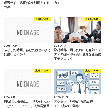
侵害せずに記事の2次利用をする
力」
方法
広報スキルUP
広報スキルUP
2008.10.14
2021.4.13
ふとした時間、あなたはどのよう
取材獲得に困った時にも有効！メ
に使いますか？
ディア採用率も高い優秀な企画提
案テクニック
広報スキルUP
広報スキルUP
2014.4.16
2025.10.21
PR成功の秘訣は、「PRをしない
アクセス・PV数から読み解
こと!?」 ～ ソニー、人気居酒屋
く！“真のPR効率”