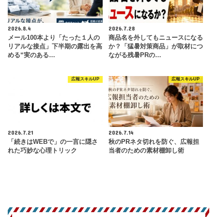
2026.8.4
2026.7.28
メール100本より「たった１人の
商品名を外してもニュースになる
リアルな接点」下半期の露出を高
か？「猛暑対策商品」が取材につ
める“実のある…
ながる残暑PRの…
広報スキルUP
広報スキルUP
2026.7.21
2026.7.14
「続きはWEBで」の一言に隠さ
秋のPRネタ切れを防ぐ、広報担
れた巧妙な心理トリック
当者のための素材棚卸し術