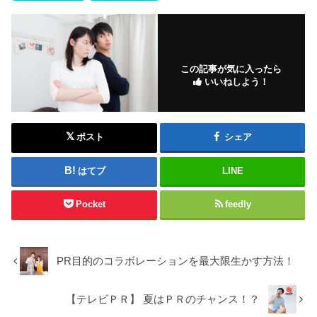
この記事が気に入ったら
いいねしよう！
ポスト
シェア
はてブ
LINE
Pocket
feedly
PR目的のコラボレーションを最大限生かす方法！
【テレビＰＲ】 夏はＰＲのチャンス！？