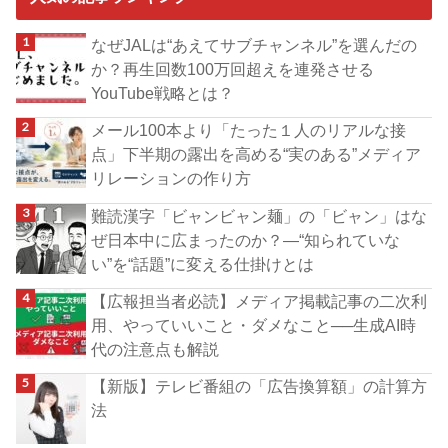
なぜJALは“あえてサブチャンネル”を選んだの
か？再生回数100万回超えを連発させる
YouTube戦略とは？
メール100本より「たった１人のリアルな接
点」下半期の露出を高める“実のある”メディア
リレーションの作り方
難読漢字「ビャンビャン麺」の「ビャン」はな
ぜ日本中に広まったのか？―“知られていな
い”を“話題”に変える仕掛けとは
【広報担当者必読】メディア掲載記事の二次利
用、やっていいこと・ダメなこと──生成AI時
代の注意点も解説
【新版】テレビ番組の「広告換算額」の計算方
法