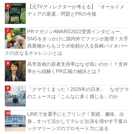
【元TVディレクターが考える】「オールドメ
ディアの衰退」問題とPRの今後
PRマガジンAWARD2022受賞インタビュー、
SNSをきっかけに国内外でファンが急増！大手
異業種からもコラボ依頼が入る長崎バイオパー
クの次なるチャレンジとは
高市首相の若者支持率はなぜ高いのか！？支持
率から紐解くPR広報の秘訣とは？
「クマでくまった！2025年の日本」 なぜクマ
のニュースは「こんなに多く感じる」のか
LINEで全選手にヒアリング！実績、趣味、出
身…すべて活かしてテレビ出演を増やす千葉ロ
ッテマリーンズのプロモート力に迫る