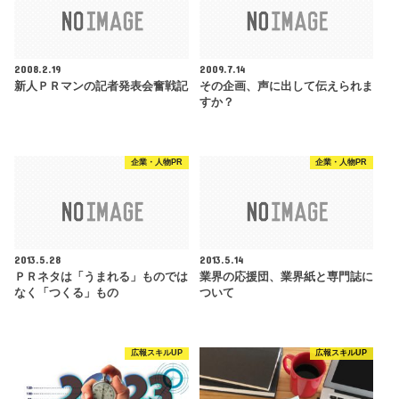
2008.2.19
2009.7.14
新人ＰＲマンの記者発表会奮戦記
その企画、声に出して伝えられま
すか？
企業・人物PR
企業・人物PR
2013.5.28
2013.5.14
ＰＲネタは「うまれる」ものでは
業界の応援団、業界紙と専門誌に
なく「つくる」もの
ついて
広報スキルUP
広報スキルUP