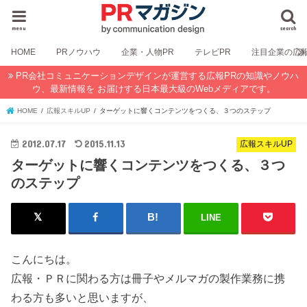
menu
search
HOME
PRノウハウ
企業・人物PR
テレビPR
注目企業の広
PR会社コミュニケーションデザインが運営する広報PRの知識やノウハ
ウ、最新情報を お届けする日本最大級のWebメディアです。
HOME
広報スキルUP
ターゲットに響くコンテンツをつくる、３つのステップ
2012.07.17
2015.11.13
広報スキルUP
ターゲットに響くコンテンツをつくる、３つ
のステップ
LINE
こんにちは。
広報・ＰＲに関わる方は冊子やメルマガの製作業務に携
わる方も多いと思いますが、