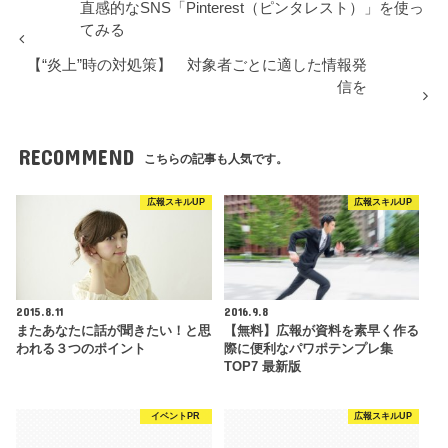
直感的なSNS「Pinterest（ピンタレスト）」を使っ
てみる
【“炎上”時の対処策】 対象者ごとに適した情報発
信を
RECOMMEND
こちらの記事も人気です。
広報スキルUP
広報スキルUP
2015.8.11
2016.9.8
またあなたに話が聞きたい！と思
【無料】広報が資料を素早く作る
われる３つのポイント
際に便利なパワポテンプレ集
TOP7 最新版
イベントPR
広報スキルUP