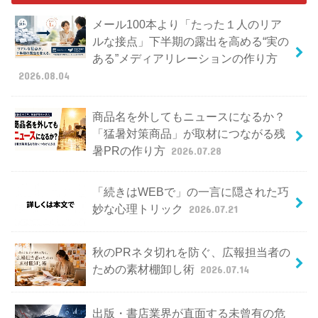
メール100本より「たった１人のリア
ルな接点」下半期の露出を高める“実の
ある”メディアリレーションの作り方
2026.08.04
商品名を外してもニュースになるか？
「猛暑対策商品」が取材につながる残
暑PRの作り方
2026.07.28
「続きはWEBで」の一言に隠された巧
妙な心理トリック
2026.07.21
秋のPRネタ切れを防ぐ、広報担当者の
ための素材棚卸し術
2026.07.14
出版・書店業界が直面する未曾有の危