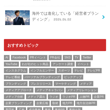
海外では進化している「経営者ブラン
ディング」
2026.06.02
おすすめトピック
AI
Facebook
PRイベント
PR会社
SNS
TV
Twitter
YouTube
わが社のヒット商品
アンケート調査
イベント
インスタグラム
インフルエンサー
スポーツ
テレビ
テレビPR
テレビ番組
パーソナルブランディング
ピックアップ
ブランディング
プレスリリース
マーケティング
メディア
メディアアプローチ
メディアキャラバン
メディアリレーション
メディア分析
メディア露出
ラジオ
ラジオPR
人物PR
企業PR
企業ブランディング
企業広報
取材
地方PR
地方自治体PR
専門家
広報
成功事例
書籍
書籍PR
書籍出版