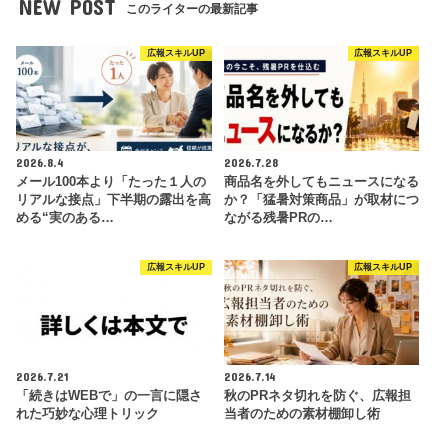
NEW POST
このライターの最新記事
広報スキルUP
広報スキルUP
2026.8.4
2026.7.28
メール100本より「たった１人の
商品名を外してもニュースになる
リアルな接点」下半期の露出を高
か？「猛暑対策商品」が取材につ
める“実のある…
ながる残暑PRの…
広報スキルUP
広報スキルUP
2026.7.21
2026.7.14
「続きはWEBで」の一言に隠さ
秋のPRネタ切れを防ぐ、広報担
れた巧妙な心理トリック
当者のための素材棚卸し術