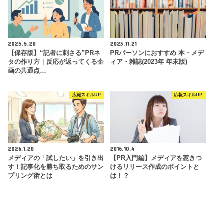
2025.5.20
2023.11.21
【保存版】“記者に刺さる”PRネ
PRパーソンにおすすめ 本・メデ
タの作り方｜反応が返ってくる企
ィア・雑誌(2023年 年末版)
画の共通点…
広報スキルUP
広報スキルUP
2026.1.20
2016.10.4
メディアの「試したい」を引き出
【PR入門編】メディアを惹きつ
す！記事化を勝ち取るためのサン
けるリリース作成のポイントと
プリング術とは
は！？