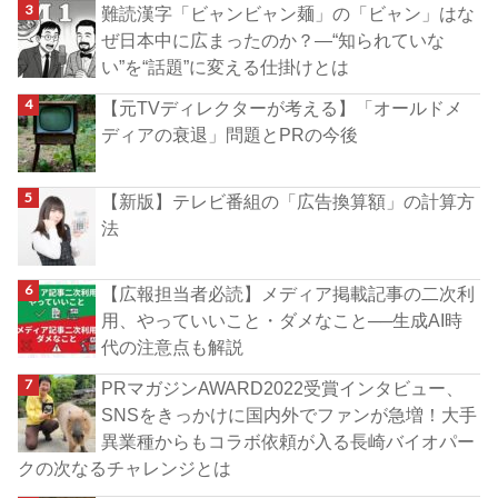
難読漢字「ビャンビャン麺」の「ビャン」はな
ぜ日本中に広まったのか？―“知られていな
い”を“話題”に変える仕掛けとは
【元TVディレクターが考える】「オールドメ
ディアの衰退」問題とPRの今後
【新版】テレビ番組の「広告換算額」の計算方
法
【広報担当者必読】メディア掲載記事の二次利
用、やっていいこと・ダメなこと──生成AI時
代の注意点も解説
PRマガジンAWARD2022受賞インタビュー、
SNSをきっかけに国内外でファンが急増！大手
異業種からもコラボ依頼が入る長崎バイオパー
クの次なるチャレンジとは