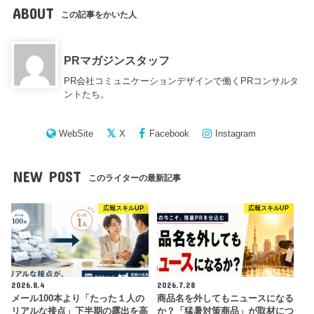
ABOUT
この記事をかいた人
PRマガジンスタッフ
PR会社コミュニケーションデザインで働くPRコンサルタ
ントたち。
WebSite
X
Facebook
Instagram
NEW POST
このライターの最新記事
広報スキルUP
広報スキルUP
2026.8.4
2026.7.28
メール100本より「たった１人の
商品名を外してもニュースになる
リアルな接点」下半期の露出を高
か？「猛暑対策商品」が取材につ