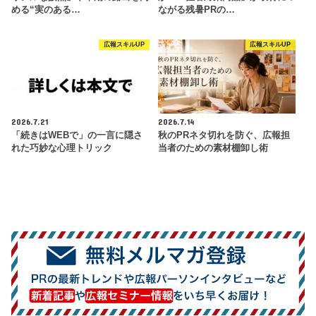
める“実のある…
ながる残暑PRの…
広報スキルUP
広報スキルUP
2026.7.21
2026.7.14
「続きはWEBで」の一言に隠さ
秋のPRネタ切れを防ぐ、広報担
れた巧妙な心理トリック
当者のための素材棚卸し術