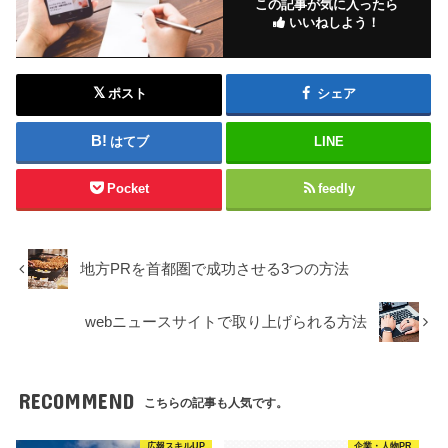
この記事が気に入ったら
いいねしよう！
ポスト
シェア
はてブ
LINE
Pocket
feedly
地方PRを首都圏で成功させる3つの方法
webニュースサイトで取り上げられる方法
RECOMMEND
こちらの記事も人気です。
広報スキルUP
企業・人物PR