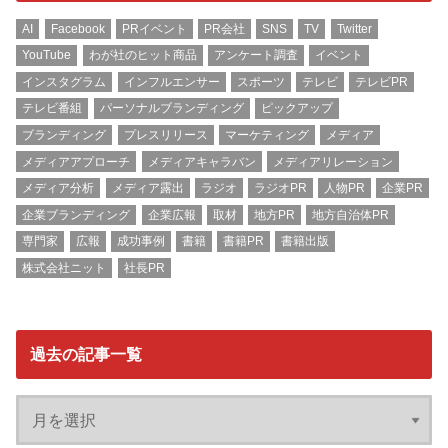
AI
Facebook
PRイベント
PR会社
SNS
TV
Twitter
YouTube
わが社のヒット商品
アンケート調査
イベント
インスタグラム
インフルエンサー
スポーツ
テレビ
テレビPR
テレビ番組
パーソナルブランディング
ピックアップ
ブランディング
プレスリリース
マーケティング
メディア
メディアアプローチ
メディアキャラバン
メディアリレーション
メディア分析
メディア露出
ラジオ
ラジオPR
人物PR
企業PR
企業ブランディング
企業広報
取材
地方PR
地方自治体PR
専門家
広報
成功事例
書籍
書籍PR
書籍出版
株式会社ニット
社長PR
過去の記事一覧