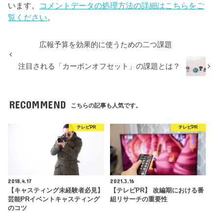
います。
コメントデータの処理方法の詳細はこちらをご
覧ください
。
広報予算を効果的に使うための二つ課題
注目される「カーボンオフセット」の課題とは？
RECOMMEND
こちらの記事も人気です。
テレビPR
テレビPR
2018.4.17
2021.3.16
【キャスティング未経験者必見】
【テレビPR】 改編期における番
芸能PRイベントキャスティング
組リサーチの重要性
のコツ