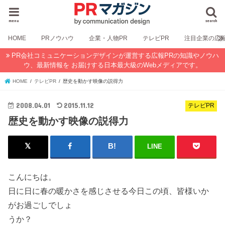
menu
search
HOME
PRノウハウ
企業・人物PR
テレビPR
注目企業の広
PR会社コミュニケーションデザインが運営する広報PRの知識やノウハ
ウ、最新情報を お届けする日本最大級のWebメディアです。
HOME
テレビPR
歴史を動かす映像の説得力
2008.04.01
2015.11.12
テレビPR
歴史を動かす映像の説得力
LINE
こんにちは。
日に日に春の暖かさを感じさせる今日この頃、皆様いか
がお過ごしでしょ
うか？