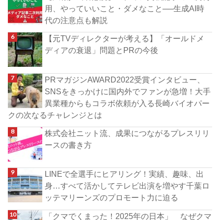
用、やっていいこと・ダメなこと──生成AI時
代の注意点も解説
【元TVディレクターが考える】「オールドメ
ディアの衰退」問題とPRの今後
PRマガジンAWARD2022受賞インタビュー、
SNSをきっかけに国内外でファンが急増！大手
異業種からもコラボ依頼が入る長崎バイオパー
クの次なるチャレンジとは
株式会社ニット流、成果につながるプレスリリ
ースの書き方
LINEで全選手にヒアリング！実績、趣味、出
身…すべて活かしてテレビ出演を増やす千葉ロ
ッテマリーンズのプロモート力に迫る
「クマでくまった！2025年の日本」 なぜクマ