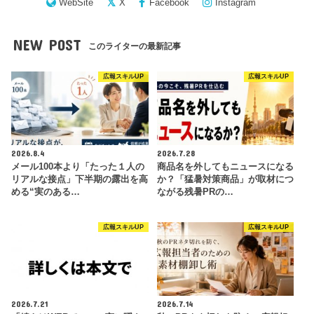
WebSite
X
Facebook
Instagram
NEW POST
このライターの最新記事
広報スキルUP
広報スキルUP
2026.8.4
2026.7.28
メール100本より「たった１人の
商品名を外してもニュースになる
リアルな接点」下半期の露出を高
か？「猛暑対策商品」が取材につ
める“実のある…
ながる残暑PRの…
広報スキルUP
広報スキルUP
2026.7.21
2026.7.14