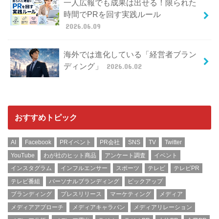
一人広報でも成果は出せる！限られた
時間でPRを回す実践ルール
2026.06.09
海外では進化している「経営者ブラン
ディング」
2026.06.02
おすすめトピック
AI
Facebook
PRイベント
PR会社
SNS
TV
Twitter
YouTube
わが社のヒット商品
アンケート調査
イベント
インスタグラム
インフルエンサー
スポーツ
テレビ
テレビPR
テレビ番組
パーソナルブランディング
ピックアップ
ブランディング
プレスリリース
マーケティング
メディア
メディアアプローチ
メディアキャラバン
メディアリレーション