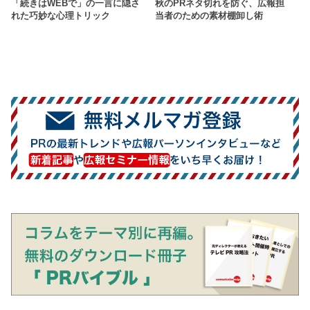
「続きはWEBで」の一言に隠さ
秋のPRネタ切れを防ぐ、広報担
れた巧妙な心理トリック
当者のための素材棚卸し術