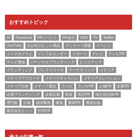
おすすめトピック
AI
Facebook
PRイベント
PR会社
SNS
TV
Twitter
YouTube
わが社のヒット商品
アンケート調査
イベント
インスタグラム
インフルエンサー
スポーツ
テレビ
テレビPR
テレビ番組
パーソナルブランディング
ピックアップ
ブランディング
プレスリリース
マーケティング
メディア
メディアアプローチ
メディアキャラバン
メディアリレーション
メディア分析
メディア露出
ラジオ
ラジオPR
人物PR
企業PR
企業ブランディング
企業広報
取材
地方PR
地方自治体PR
専門家
広報
成功事例
書籍
書籍PR
書籍出版
株式会社ニット
社長PR