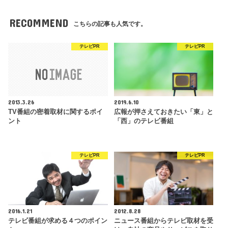
RECOMMEND
こちらの記事も人気です。
テレビPR
テレビPR
2013.3.26
2019.6.10
TV番組の密着取材に関するポイ
広報が押さえておきたい「東」と
ント
「西」のテレビ番組
テレビPR
テレビPR
2016.1.21
2012.8.28
テレビ番組が求める４つのポイン
ニュース番組からテレビ取材を受