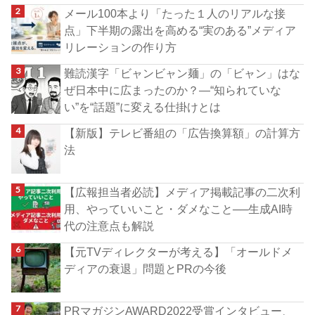
メール100本より「たった１人のリアルな接
点」下半期の露出を高める“実のある”メディア
リレーションの作り方
難読漢字「ビャンビャン麺」の「ビャン」はな
ぜ日本中に広まったのか？―“知られていな
い”を“話題”に変える仕掛けとは
【新版】テレビ番組の「広告換算額」の計算方
法
【広報担当者必読】メディア掲載記事の二次利
用、やっていいこと・ダメなこと──生成AI時
代の注意点も解説
【元TVディレクターが考える】「オールドメ
ディアの衰退」問題とPRの今後
PRマガジンAWARD2022受賞インタビュー、