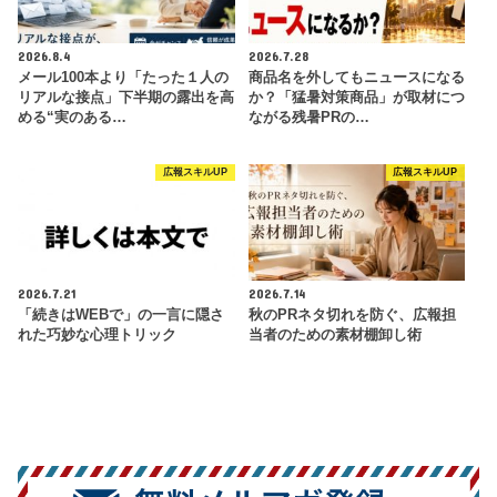
2026.8.4
2026.7.28
メール100本より「たった１人の
商品名を外してもニュースになる
リアルな接点」下半期の露出を高
か？「猛暑対策商品」が取材につ
める“実のある…
ながる残暑PRの…
広報スキルUP
広報スキルUP
2026.7.21
2026.7.14
「続きはWEBで」の一言に隠さ
秋のPRネタ切れを防ぐ、広報担
れた巧妙な心理トリック
当者のための素材棚卸し術