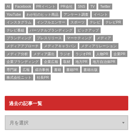
AI
Facebook
PRイベント
PR会社
SNS
TV
Twitter
YouTube
わが社のヒット商品
アンケート調査
イベント
インスタグラム
インフルエンサー
スポーツ
テレビ
テレビPR
テレビ番組
パーソナルブランディング
ピックアップ
ブランディング
プレスリリース
マーケティング
メディア
メディアアプローチ
メディアキャラバン
メディアリレーション
メディア分析
メディア露出
ラジオ
ラジオPR
人物PR
企業PR
企業ブランディング
企業広報
取材
地方PR
地方自治体PR
専門家
広報
成功事例
書籍
書籍PR
書籍出版
株式会社ニット
社長PR
過去の記事一覧