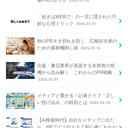
「続きはWEBで」の一言に隠された巧
妙な心理トリック
2026.07.21
秋のPRネタ切れを防ぐ、広報担当者の
ための素材棚卸し術
2026.07.14
出版・書店業界が直面する未曾有の危
機から読み解く、これからのPR戦略
2026.07.07
メディアと繋がる！記者クラブ「正し
い投げ込み」の鉄則とは
2026.06.30
【AI検索時代】自社がメディアに出た
ら、HPでどう伝える？初心者にもわか