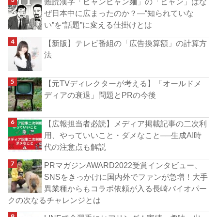
難読漢字「ビャンビャン麺」の「ビャン」はな
ぜ日本中に広まったのか？―“知られていな
い”を“話題”に変える仕掛けとは
【新版】テレビ番組の「広告換算額」の計算方
法
【元TVディレクターが考える】「オールドメ
ディアの衰退」問題とPRの今後
【広報担当者必読】メディア掲載記事の二次利
用、やっていいこと・ダメなこと──生成AI時
代の注意点も解説
PRマガジンAWARD2022受賞インタビュー、
SNSをきっかけに国内外でファンが急増！大手
異業種からもコラボ依頼が入る長崎バイオパー
クの次なるチャレンジとは