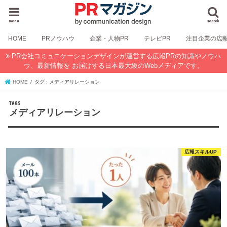
menu
search
HOME
PRノウハウ
企業・人物PR
テレビPR
注目企業の広
PR会社コミュニケーションデザインが運営する広報PRの知識やノウハ
ウ、最新情報を お届けする日本最大級のWebメディアです。
HOME
タグ : メディアリレーション
メディアリレーション
広報スキルUP