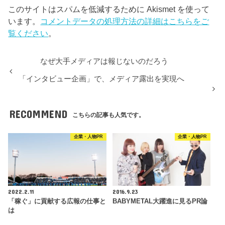
このサイトはスパムを低減するために Akismet を使って
います。
コメントデータの処理方法の詳細はこちらをご
覧ください
。
なぜ大手メディアは報じないのだろう
「インタビュー企画」で、メディア露出を実現へ
RECOMMEND
こちらの記事も人気です。
企業・人物PR
企業・人物PR
2022.2.11
2016.9.23
「稼ぐ」に貢献する広報の仕事と
BABYMETAL大躍進に見るPR論
は