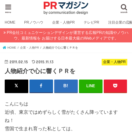
menu
search
HOME
PRノウハウ
企業・人物PR
テレビPR
注目企業の広
PR会社コミュニケーションデザインが運営する広報PRの知識やノウハ
ウ、最新情報を お届けする日本最大級のWebメディアです。
HOME
企業・人物PR
人物紹介で心に響くＰＲを
2011.02.15
2015.11.13
企業・人物PR
人物紹介で心に響くＰＲを
LINE
こんにちは
近頃、東京ではめずらしく雪がたくさん降っています
ね！
雪国で生まれ育った私としては、