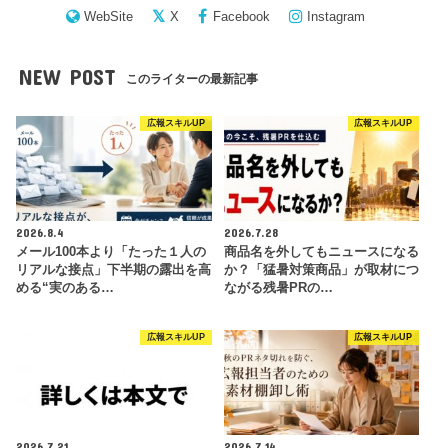
WebSite
X
Facebook
Instagram
NEW POST
このライターの最新記事
広報スキルUP
広報スキルUP
2026.8.4
2026.7.28
メール100本より「たった１人の
商品名を外してもニュースになる
リアルな接点」下半期の露出を高
か？「猛暑対策商品」が取材につ
める“実のある…
ながる残暑PRの…
広報スキルUP
広報スキルUP
2026.7.21
2026.7.14