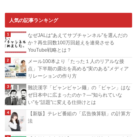
人気の記事ランキング
なぜJALは“あえてサブチャンネル”を選んだの
か？再生回数100万回超えを連発させる
YouTube戦略とは？
メール100本より「たった１人のリアルな接
点」下半期の露出を高める“実のある”メディア
リレーションの作り方
難読漢字「ビャンビャン麺」の「ビャン」はな
ぜ日本中に広まったのか？―“知られていな
い”を“話題”に変える仕掛けとは
【新版】テレビ番組の「広告換算額」の計算方
法