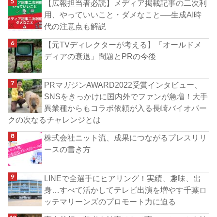
【広報担当者必読】メディア掲載記事の二次利
用、やっていいこと・ダメなこと──生成AI時
代の注意点も解説
【元TVディレクターが考える】「オールドメ
ディアの衰退」問題とPRの今後
PRマガジンAWARD2022受賞インタビュー、
SNSをきっかけに国内外でファンが急増！大手
異業種からもコラボ依頼が入る長崎バイオパー
クの次なるチャレンジとは
株式会社ニット流、成果につながるプレスリリ
ースの書き方
LINEで全選手にヒアリング！実績、趣味、出
身…すべて活かしてテレビ出演を増やす千葉ロ
ッテマリーンズのプロモート力に迫る