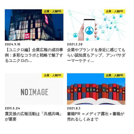
企業・人物PR
企業・人物PR
2024.9.10
2021.3.30
【ユニクロ編】企業広報の成功事
企業やブランドを身近に感じても
例：多彩なコラボと戦略で魅了す
らい認知度もアップ、アンバサダ
るユニクロの…
ーマーケティ…
企業・人物PR
企業・人物PR
2011.5.24
2021.8.3
震災後の広報活動は「共感共鳴」
書籍PR ＝メディア露出＋書籍が
が重要
売れるしくみまで