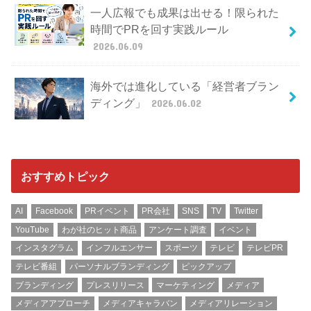
一人広報でも成果は出せる！限られた
時間でPRを回す実践ルール
2026.06.09
海外では進化している「経営者ブラン
ディング」
2026.06.02
おすすめトピック
AI
Facebook
PRイベント
PR会社
SNS
TV
Twitter
YouTube
わが社のヒット商品
アンケート調査
イベント
インスタグラム
インフルエンサー
スポーツ
テレビ
テレビPR
テレビ番組
パーソナルブランディング
ピックアップ
ブランディング
プレスリリース
マーケティング
メディア
メディアアプローチ
メディアキャラバン
メディアリレーション