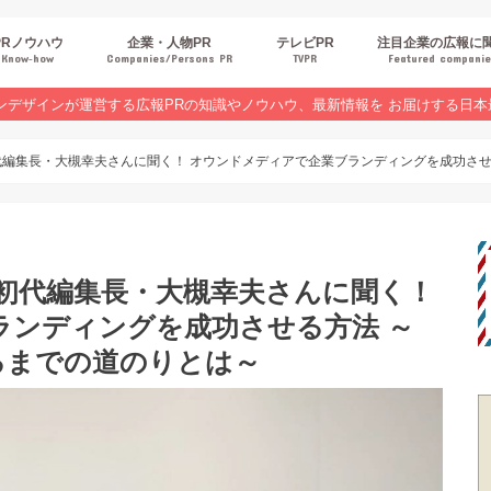
PRノウハウ
企業・人物PR
テレビPR
注目企業の広報に
Know‐how
Companies/Persons PR
TVPR
Featured compani
報スキルUP
品・サービスPR
ジタルPR
Rトレンド
ベントPR
界コラム
ンラインセミナーレポート
ンデザインが運営する広報PRの知識やノウハウ、最新情報を お届けする日本
代編集長・大槻幸夫さんに聞く！ オウンドメディアで企業ブランディングを成功さ
初代編集長・大槻幸夫さんに聞く！
ランディングを成功させる方法 ～
るまでの道のりとは～