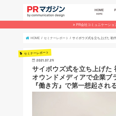
HOME
HOME
広
商
デ
P
イ
業
オ
PR会社コミュニケーショ
HOME
セミナーレポート
サイボウズ式を立ち上げた 初
セミナーレポート
2021.07.29
サイボウズ式を立ち上げた 
オウンドメディアで企業ブ
『働き方』で第一想起され