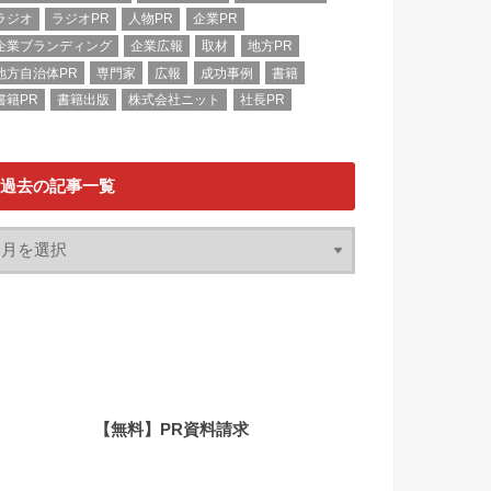
テレビ番組
パーソナルブランディング
ピックアップ
ブランディング
プレスリリース
マーケティング
メディア
メディアアプローチ
メディアキャラバン
メディアリレーション
メディア分析
メディア露出
ラジオ
ラジオPR
人物PR
企業PR
企業ブランディング
企業広報
取材
地方PR
地方自治体PR
専門家
広報
成功事例
書籍
書籍PR
書籍出版
株式会社ニット
社長PR
過去の記事一覧