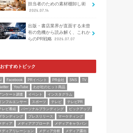
された巧妙な心理トリック
2026.07.21
秋のPRネタ切れを防ぐ、広報
担当者のための素材棚卸し術
2026.07.14
出版・書店業界が直面する未曾
有の危機から読み解く、これか
らのPR戦略
2026.07.07
おすすめトピック
I
Facebook
PRイベント
PR会社
SNS
TV
witter
YouTube
わが社のヒット商品
アンケート調査
イベント
インスタグラム
インフルエンサー
スポーツ
テレビ
テレビPR