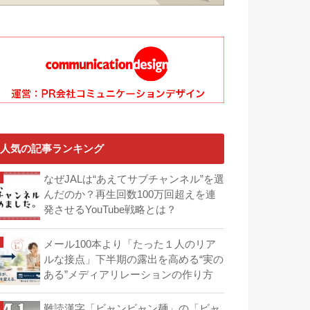
人気の記事ランキング
なぜJALは“あえてサブチャンネル”を選
んだのか？再生回数100万回超えを連
発させるYouTube戦略とは？
メール100本より「たった１人のリア
ルな接点」下半期の露出を高める“実の
ある”メディアリレーションの作り方
難読漢字「ビャンビャン麺」の「ビャ