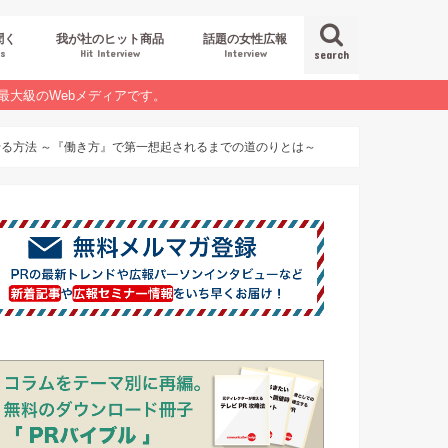
聞く
我が社のヒット商品
話題の女性広報
es
Hit Interview
Interview
search
最大級のWebメディアです。
せる方法 ～『働き方』で第一想起されるまでの道のりとは～