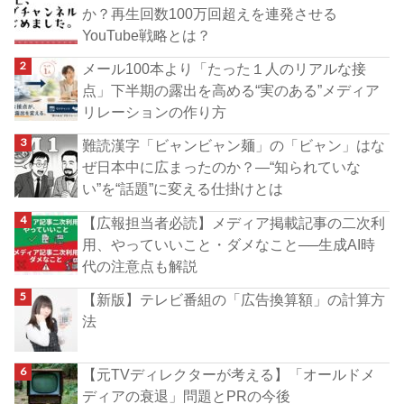
か？再生回数100万回超えを連発させる
YouTube戦略とは？
メール100本より「たった１人のリアルな接
点」下半期の露出を高める“実のある”メディア
リレーションの作り方
難読漢字「ビャンビャン麺」の「ビャン」はな
ぜ日本中に広まったのか？―“知られていな
い”を“話題”に変える仕掛けとは
【広報担当者必読】メディア掲載記事の二次利
用、やっていいこと・ダメなこと──生成AI時
代の注意点も解説
【新版】テレビ番組の「広告換算額」の計算方
法
【元TVディレクターが考える】「オールドメ
ディアの衰退」問題とPRの今後