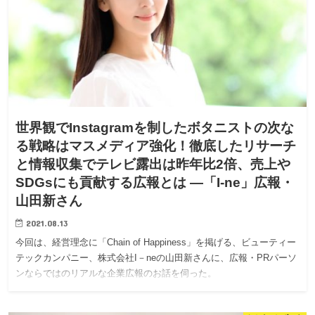
世界観でInstagramを制したボタニストの次な
る戦略はマスメディア強化！徹底したリサーチ
と情報収集でテレビ露出は昨年比2倍、売上や
SDGsにも貢献する広報とは —「I-ne」広報・
山田新さん
2021.08.13
今回は、経営理念に「Chain of Happiness」を掲げる、ビューティー
テックカンパニー、株式会社I－neの山田新さんに、広報・PRパーソ
ンならではのリアルな企業広報のお話を伺った。