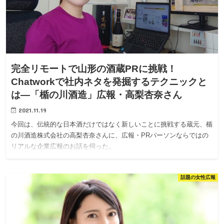
完全リモートで山形の酒蔵PRに挑戦！
Chatworkで社内ネタを発掘するテクニックと
は—「楯の川酒造」広報・高梨杏奈さん
2021.11.19
今回は、伝統的な日本酒だけではなく新しいことに挑戦する蔵元、楯
の川酒造株式会社の高梨杏奈さんに、広報・PRパーソンならではの
リアルな企業広報のお話を伺った。
話題の女性広報