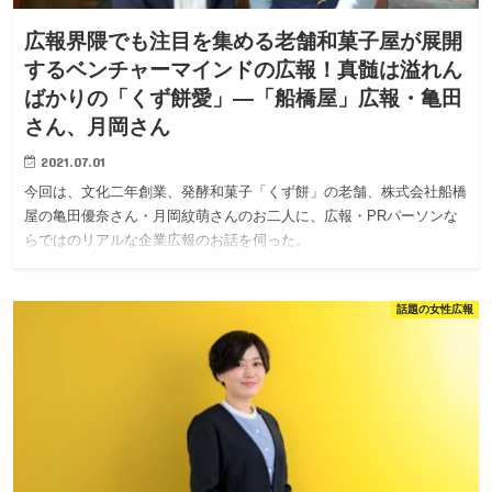
広報界隈でも注目を集める老舗和菓子屋が展開
するベンチャーマインドの広報！真髄は溢れん
ばかりの「くず餅愛」—「船橋屋」広報・亀田
さん、月岡さん
2021.07.01
今回は、文化二年創業、発酵和菓子「くず餅」の老舗、株式会社船橋
屋の亀田優奈さん・月岡紋萌さんのお二人に、広報・PRパーソンな
らではのリアルな企業広報のお話を伺った。
話題の女性広報