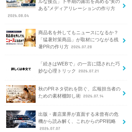
ルな接点」下半期の露出を高める“実の
ある”メディアリレーションの作り方
2026.08.04
商品名を外してもニュースになるか？
「猛暑対策商品」が取材につながる残
暑PRの作り方
2026.07.28
「続きはWEBで」の一言に隠された巧
妙な心理トリック
2026.07.21
秋のPRネタ切れを防ぐ、広報担当者の
ための素材棚卸し術
2026.07.14
出版・書店業界が直面する未曾有の危
機から読み解く、これからのPR戦略
2026.07.07