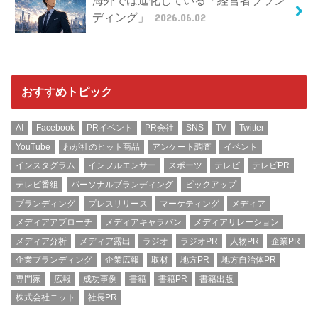
ディング」
2026.06.02
おすすめトピック
AI
Facebook
PRイベント
PR会社
SNS
TV
Twitter
YouTube
わが社のヒット商品
アンケート調査
イベント
インスタグラム
インフルエンサー
スポーツ
テレビ
テレビPR
テレビ番組
パーソナルブランディング
ピックアップ
ブランディング
プレスリリース
マーケティング
メディア
メディアアプローチ
メディアキャラバン
メディアリレーション
メディア分析
メディア露出
ラジオ
ラジオPR
人物PR
企業PR
企業ブランディング
企業広報
取材
地方PR
地方自治体PR
専門家
広報
成功事例
書籍
書籍PR
書籍出版
株式会社ニット
社長PR