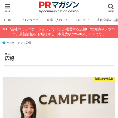
menu
search
HOME
PRノウハウ
企業・人物PR
テレビPR
注目企業の広
PR会社コミュニケーションデザインが運営する広報PRの知識やノウハ
ウ、最新情報を お届けする日本最大級のWebメディアです。
HOME
タグ : 広報
広報
話題の女性広報