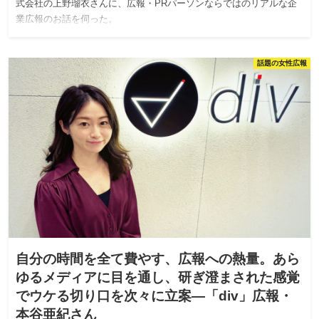
式会社の上野瑠衣さんに、広報・PRパーソンならではのリアルな企
業広報のお話を伺った。
話題の女性広報
自分の時間を全て費やす、広報への熱量。あら
ゆるメディアに目を通し、研ぎ澄まされた感覚
でウケる切り口を次々に立案—「div」広報・
本谷亜紀さん