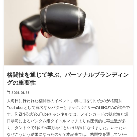
格闘技を通じて学ぶ、パーソナルブランディン
グの重要性
2021.01.28
大晦日に行われた格闘技のイベント。特に目を引いたのが格闘系
YouTuberとして有名なシバターとキックボクサーのHIROYAの試合で
す。RIZIN公式YouTubeチャンネルでは、メインカードの朝倉海と堀
口恭司によるバンタム級タイトルマッチよりも圧倒的に再生数が多
く、ダントツで1位の500万再生という結果になりました。いったい
なぜこういう結果になったのか？本記事では、格闘技を通して“パー