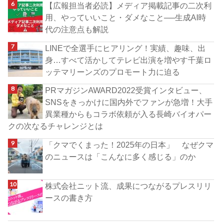
【広報担当者必読】メディア掲載記事の二次利
用、やっていいこと・ダメなこと──生成AI時
代の注意点も解説
LINEで全選手にヒアリング！実績、趣味、出
身…すべて活かしてテレビ出演を増やす千葉ロ
ッテマリーンズのプロモート力に迫る
PRマガジンAWARD2022受賞インタビュー、
SNSをきっかけに国内外でファンが急増！大手
異業種からもコラボ依頼が入る長崎バイオパー
クの次なるチャレンジとは
「クマでくまった！2025年の日本」 なぜクマ
のニュースは「こんなに多く感じる」のか
株式会社ニット流、成果につながるプレスリリ
ースの書き方