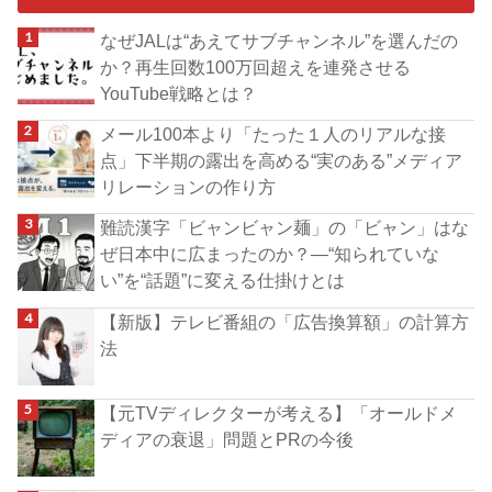
なぜJALは“あえてサブチャンネル”を選んだの
か？再生回数100万回超えを連発させる
YouTube戦略とは？
メール100本より「たった１人のリアルな接
点」下半期の露出を高める“実のある”メディア
リレーションの作り方
難読漢字「ビャンビャン麺」の「ビャン」はな
ぜ日本中に広まったのか？―“知られていな
い”を“話題”に変える仕掛けとは
【新版】テレビ番組の「広告換算額」の計算方
法
【元TVディレクターが考える】「オールドメ
ディアの衰退」問題とPRの今後