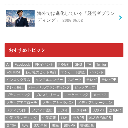
海外では進化している「経営者ブラン
ディング」
2026.06.02
おすすめトピック
AI
Facebook
PRイベント
PR会社
SNS
TV
Twitter
YouTube
わが社のヒット商品
アンケート調査
イベント
インスタグラム
インフルエンサー
スポーツ
テレビ
テレビPR
テレビ番組
パーソナルブランディング
ピックアップ
ブランディング
プレスリリース
マーケティング
メディア
メディアアプローチ
メディアキャラバン
メディアリレーション
メディア分析
メディア露出
ラジオ
ラジオPR
人物PR
企業PR
企業ブランディング
企業広報
取材
地方PR
地方自治体PR
専門家
広報
成功事例
書籍
書籍PR
書籍出版