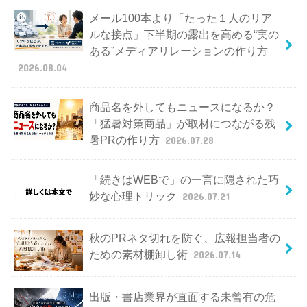
メール100本より「たった１人のリア
ルな接点」下半期の露出を高める“実の
ある”メディアリレーションの作り方
2026.08.04
商品名を外してもニュースになるか？
「猛暑対策商品」が取材につながる残
暑PRの作り方
2026.07.28
「続きはWEBで」の一言に隠された巧
妙な心理トリック
2026.07.21
秋のPRネタ切れを防ぐ、広報担当者の
ための素材棚卸し術
2026.07.14
出版・書店業界が直面する未曾有の危