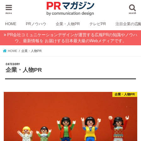
menu
search
HOME
PRノウハウ
企業・人物PR
テレビPR
注目企業の広
PR会社コミュニケーションデザインが運営する広報PRの知識やノウハ
ウ、最新情報を お届けする日本最大級のWebメディアです。
HOME
企業・人物PR
企業・人物PR
企業・人物PR